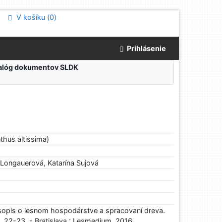
V košíku (
0
)
Prihlásenie
atalóg dokumentov SLDK
nthus altissima)
 Longauerová, Katarína Sujová
sopis o lesnom hospodárstve a spracovaní dreva.
s. 22-23. - Bratislava : Lesmedium, 2016