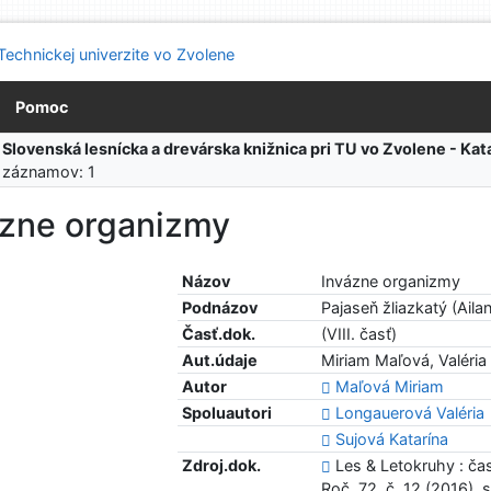
Pomoc
:
Slovenská lesnícka a drevárska knižnica pri TU vo Zvolene - K
 záznamov: 1
ázne organizmy
Názov
Invázne organizmy
Podnázov
Pajaseň žliazkatý (Aila
Časť.dok.
(VIII. časť)
Aut.údaje
Miriam Maľová, Valéria
Autor
Maľová Miriam
Spoluautori
Longauerová Valéria
Sujová Katarína
Zdroj.dok.
Les & Letokruhy : ča
Roč. 72, č. 12 (2016), 