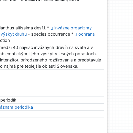
lanthus altissima desf.l. *
invázne organizmy
-
výskyt druhu
- species occurrence *
ochrana
ction
 medzi 40 najviac inváznych drevín na svete a v
oblematickým i jeho výskyt v lesných porastoch.
ntenzitou prirodzeného rozširovania a predstavuje
najmä pre teplejšie oblasti Slovenska.
 periodík
áznam periodika