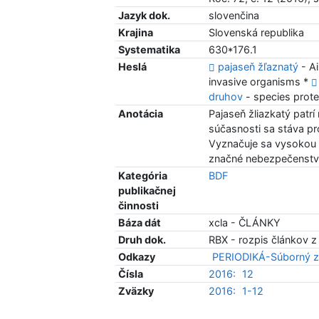
Jazyk dok.
slovenčina
Krajina
Slovenská republika
Systematika
630*176.1
Heslá
pajaseň žľaznatý
- Ai
invasive organisms *
druhov
- species prote
Anotácia
Pajaseň žliazkatý patrí
súčasnosti sa stáva pr
Vyznačuje sa vysokou i
značné nebezpečenstvo 
Kategória
BDF
publikačnej
činnosti
Báza dát
xcla - ČLÁNKY
Druh dok.
RBX - rozpis článkov z
Odkazy
PERIODIKÁ-Súborný z
Čísla
2016:
12
Zväzky
2016:
1-12