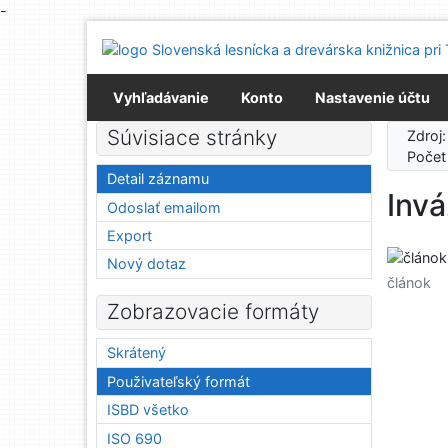
-
Prejsť na obsah
Prejsť na menu
Prehlásenie o webovej prístupnosti
Vyhľadávanie
Konto
Nastavenie účtu
Súvisiace stránky
Zdroj
Počet
Detail záznamu
Inv
Odoslať emailom
Export
Nový dotaz
článok
Zobrazovacie formáty
Skrátený
Použivateľský formát
ISBD všetko
ISO 690