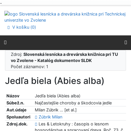
-
Prejsť na obsah
Prejsť na menu
Prehlásenie o webovej prístupnosti
V košíku (
0
)
Zdroj:
Slovenská lesnícka a drevárska knižnica pri TU
vo Zvolene - Katalóg dokumentov SLDK
Počet záznamov: 1
Jedľa biela (Abies alba)
Názov
Jedľa biela (Abies alba)
Súbež.n.
Najčastejšie choroby a škodcovia jedle
Aut.údaje
Milan Zúbrik ... [et al.]
Spoluautori
Zúbrik Milan
Zdroj.dok.
Les & Letokruhy : časopis o lesnom
hospodárstve a spracovaní dreva. Roč. 73, č.