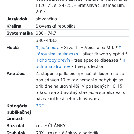
1 (2017), s. 24-25. - Bratislava : Lesmedium,
2017
Jazyk dok.
slovenčina
Krajina
Slovenská republika
Systematika
630*174.7
630*443.3
Heslá
jedľa biela
- Silver fir - Abies alba Mill. *
kôrovnica kaukazská
- silver fir wooly aphid *
choroby drevín
- tree species diseases *
ochrana stromov
- tree protection
Anotácia
Zastúpenie jedle bielej v našich lesoch sa za
posledných 10 rokov nemení a pohybuje sa
približne na úrovni 4%. V posledných 10-15
rokoch sa zdravotný stav jedle stabilizoval s
náznakmi lokálneho zlepšovania.
Kategória
BDF
publikačnej
činnosti
Báza dát
xcla - ČLÁNKY
Druh dok.
RBX - rozpis článkov z periodík