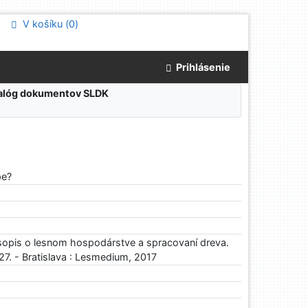
V košíku (
0
)
Prihlásenie
atalóg dokumentov SLDK
pe?
sopis o lesnom hospodárstve a spracovaní dreva.
. 27. - Bratislava : Lesmedium, 2017