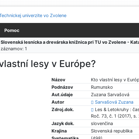
Pomoc
:
Slovenská lesnícka a drevárska knižnica pri TU vo Zvolene - K
 záznamov: 1
vlastní lesy v Európe?
Názov
Kto vlastní lesy v Euró
Podnázov
Rumunsko
Aut.údaje
Zuzana Sarvašová
Autor
Sarvašová Zuzana
Zdroj.dok.
Les & Letokruhy : ča
Roč. 73, č. 1 (2017), s
Jazyk dok.
slovenčina
Krajina
Slovenská republika
Systematika
(498)