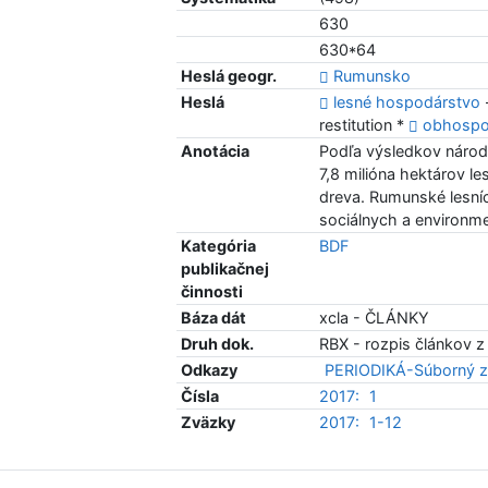
630
630*64
Heslá geogr.
Rumunsko
Heslá
lesné hospodárstvo
restitution *
obhospo
Anotácia
Podľa výsledkov národn
7,8 milióna hektárov l
dreva. Rumunské lesníc
sociálnych a environm
Kategória
BDF
publikačnej
činnosti
Báza dát
xcla - ČLÁNKY
Druh dok.
RBX - rozpis článkov z
Odkazy
PERIODIKÁ-Súborný z
Čísla
2017:
1
Zväzky
2017:
1-12