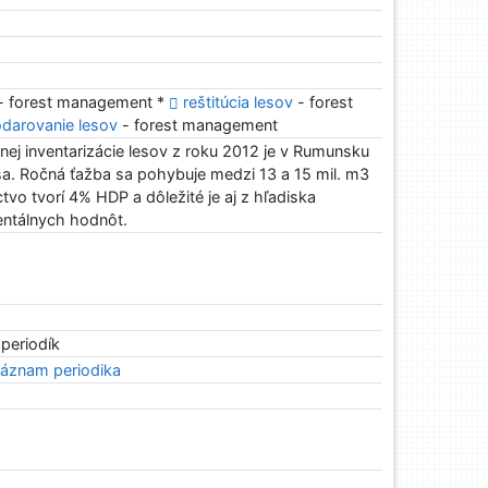
- forest management *
reštitúcia lesov
- forest
darovanie lesov
- forest management
ej inventarizácie lesov z roku 2012 je v Rumunsku
esa. Ročná ťažba sa pohybuje medzi 13 a 15 mil. m3
tvo tvorí 4% HDP a dôležité je aj z hľadiska
entálnych hodnôt.
 periodík
áznam periodika