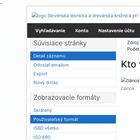
-
Prejsť na obsah
Prejsť na menu
Prehlásenie o webovej prístupnosti
Vyhľadávanie
Konto
Nastavenie účtu
Súvisiace stránky
Zdroj
Počet
Detail záznamu
Kto 
Odoslať emailom
Export
Nový dotaz
článok
Zobrazovacie formáty
Skrátený
Použivateľský formát
ISBD všetko
ISO 690