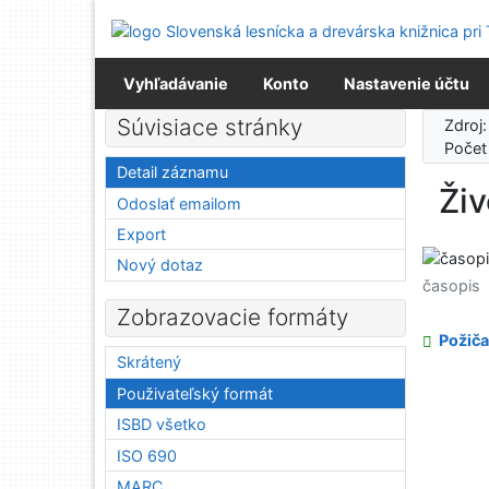
Prejsť na obsah
Prejsť na menu
Prehlásenie o webovej prístupnosti
Vyhľadávanie
Konto
Nastavenie účtu
Súvisiace stránky
Zdroj
Počet
Detail záznamu
Živ
Odoslať emailom
Export
Nový dotaz
časopis
Zobrazovacie formáty
Požiča
Skrátený
Použivateľský formát
ISBD všetko
ISO 690
MARC