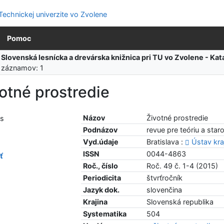
Pomoc
:
Slovenská lesnícka a drevárska knižnica pri TU vo Zvolene - K
 záznamov: 1
otné prostredie
Názov
Životné prostredie
Podnázov
revue pre teóriu a star
Vyd.údaje
Bratislava :
Ústav kra
ISSN
0044-4863
ť
Roč., číslo
Roč. 49 č. 1-4 (2015)
Periodicita
štvrťročník
Jazyk dok.
slovenčina
Krajina
Slovenská republika
Systematika
504