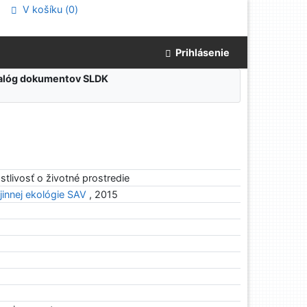
V košíku (
0
)
Prihlásenie
atalóg dokumentov SLDK
ostlivosť o životné prostredie
jinnej ekológie SAV
, 2015