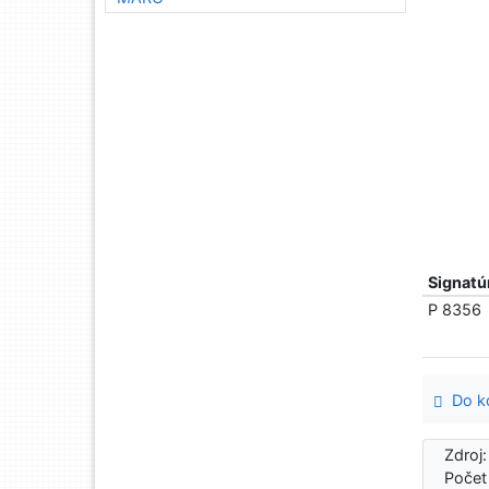
Signatú
P 8356
Do ko
Zdroj
Počet