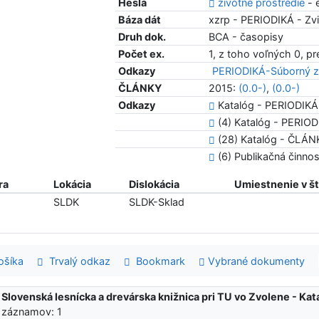
Heslá
životné prostredie
- 
Báza dát
xzrp - PERIODIKÁ - Zvi
Druh dok.
BCA - časopisy
Počet ex.
1, z toho voľných 0, p
Odkazy
PERIODIKÁ-Súborný z
ČLÁNKY
2015:
(0.0-)
,
(0.0-)
Odkazy
Katalóg - PERIODIKÁ
(4) Katalóg - PERIODIK
(28) Katalóg - ČLÁ
(6) Publikačná činn
ra
Lokácia
Dislokácia
Umiestnenie v š
SLDK
SLDK-Sklad
šíka
Trvalý odkaz
Bookmark
Vybrané dokumenty
:
Slovenská lesnícka a drevárska knižnica pri TU vo Zvolene - K
 záznamov: 1