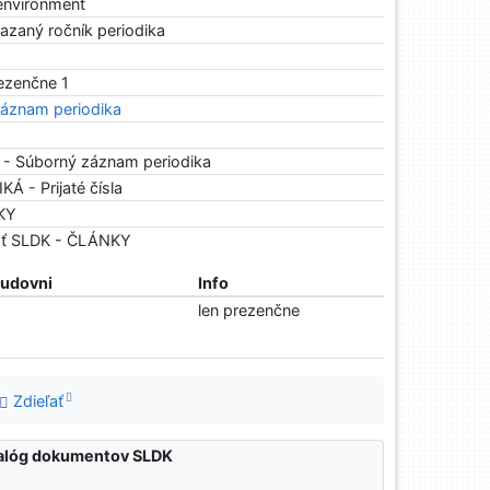
environment
azaný ročník periodika
rezenčne 1
áznam periodika
 - Súborný záznam periodika
Á - Prijaté čísla
NKY
osť SLDK - ČLÁNKY
tudovni
Info
len prezenčne
Zdieľať
atalóg dokumentov SLDK