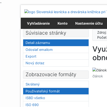
-
Prejsť na obsah
Prejsť na menu
Prehlásenie o webovej prístupnosti
Vyhľadávanie
Konto
Nastavenie účtu
Súvisiace stránky
Zdroj
Počet
Detail záznamu
Využ
Odoslať emailom
obn
Export
Nový dotaz
Zobrazovacie formáty
článok
Skrátený
Použivateľský formát
ISBD všetko
ISO 690