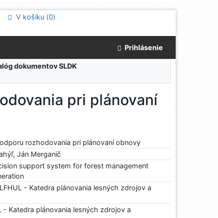
V košíku (
0
)
Prihlásenie
atalóg dokumentov SLDK
odovania pri plánovaní
podporu rozhodovania pri plánovaní obnovy
ahýľ, Ján Merganič
cision support system for forest management
neration
FHUL - Katedra plánovania lesných zdrojov a
 Katedra plánovania lesných zdrojov a