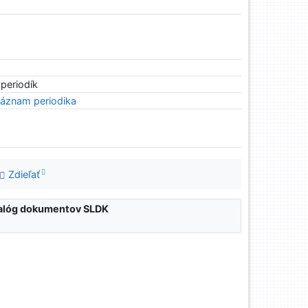
 periodík
áznam periodika
Zdieľať
atalóg dokumentov SLDK