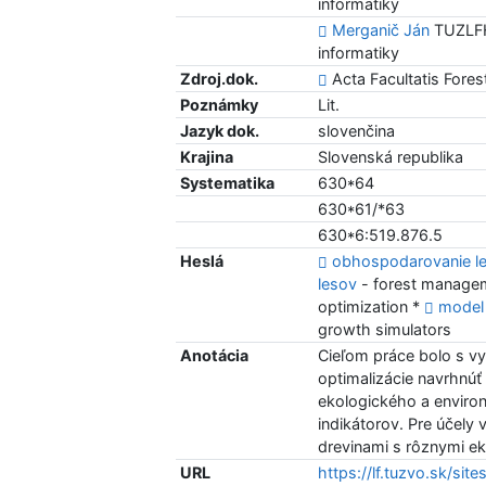
informatiky
Merganič Ján
TUZLFHU
informatiky
Zdroj.dok.
Acta Facultatis Forest
Poznámky
Lit.
Jazyk dok.
slovenčina
Krajina
Slovenská republika
Systematika
630*64
630*61/*63
630*6:519.876.5
Heslá
obhospodarovanie l
lesov
- forest manage
optimization *
model
growth simulators
Anotácia
Cieľom práce bolo s vy
optimalizácie navrhnú
ekologického a enviro
indikátorov. Pre účely
drevinami s rôznymi e
URL
https://lf.tuzvo.sk/site