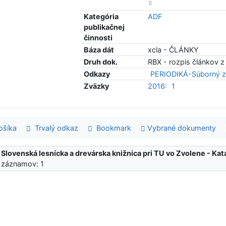
Kategória
ADF
publikačnej
činnosti
Báza dát
xcla - ČLÁNKY
Druh dok.
RBX - rozpis článkov z
Odkazy
PERIODIKÁ-Súborný z
Zväzky
2016:
1
šíka
Trvalý odkaz
Bookmark
Vybrané dokumenty
:
Slovenská lesnícka a drevárska knižnica pri TU vo Zvolene - K
 záznamov: 1