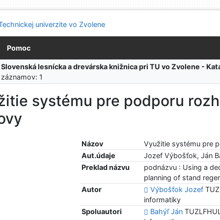
Pomoc
:
Slovenská lesnícka a drevárska knižnica pri TU vo Zvolene - K
 záznamov: 1
itie systému pre podporu rozh
ovy
Názov
Využitie systému pre 
Aut.údaje
Jozef Výbošťok, Ján B
Preklad názvu
podnázvu : Using a de
planning of stand rege
Autor
Výbošťok Jozef
TUZL
informatiky
Spoluautori
Bahýľ Ján
TUZLFHUL -