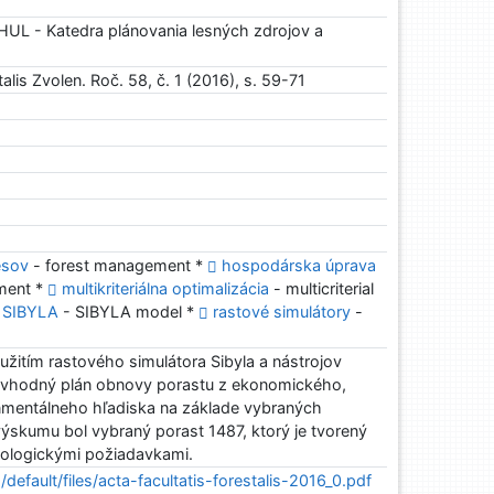
L - Katedra plánovania lesných zdrojov a
alis Zvolen. Roč. 58, č. 1 (2016), s. 59-71
esov
- forest management *
hospodárska úprava
ment *
multikriteriálna optimalizácia
- multicriterial
 SIBYLA
- SIBYLA model *
rastové simulátory
-
užitím rastového simulátora Sibyla a nástrojov
ť vhodný plán obnovy porastu z ekonomického,
nmentálneho hľadiska na základe vybraných
 výskumu bol vybraný porast 1487, ktorý je tvorený
kologickými požiadavkami.
s/default/files/acta-facultatis-forestalis-2016_0.pdf