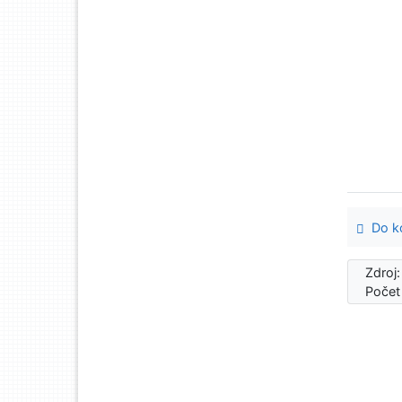
Do ko
Zdroj
Počet