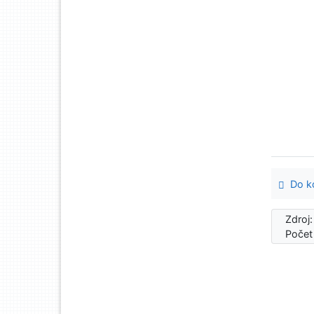
Do ko
Zdroj
Počet