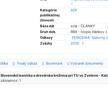
Kategória
ADF
publikačnej
činnosti
Báza dát
xcla - ČLÁNKY
Druh dok.
RBX - rozpis článkov z
Odkazy
PERIODIKÁ-Súborný z
Zväzky
2016:
1
šíka
Trvalý odkaz
Bookmark
Vybrané dokumenty
:
Slovenská lesnícka a drevárska knižnica pri TU vo Zvolene - K
 záznamov: 1