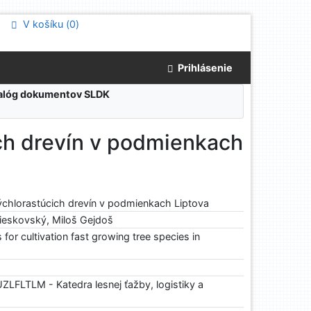
V košíku (
0
)
Prihlásenie
atalóg dokumentov SLDK
ch drevín v podmienkach
ýchlorastúcich drevín v podmienkach Liptova
Lieskovský, Miloš Gejdoš
 for cultivation fast growing tree species in
ZLFLTLM - Katedra lesnej ťažby, logistiky a