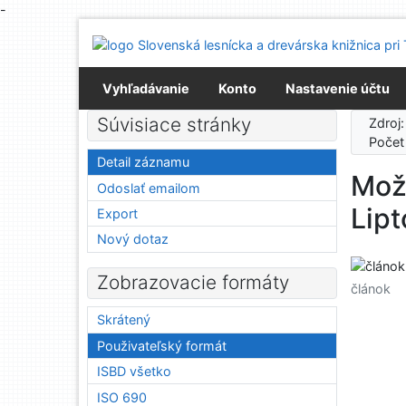
-
Prejsť na obsah
Prejsť na menu
Prehlásenie o webovej prístupnosti
Vyhľadávanie
Konto
Nastavenie účtu
Súvisiace stránky
Zdroj
Počet
Detail záznamu
Mož
Odoslať emailom
Lipt
Export
Nový dotaz
Zobrazovacie formáty
článok
Skrátený
Použivateľský formát
ISBD všetko
ISO 690