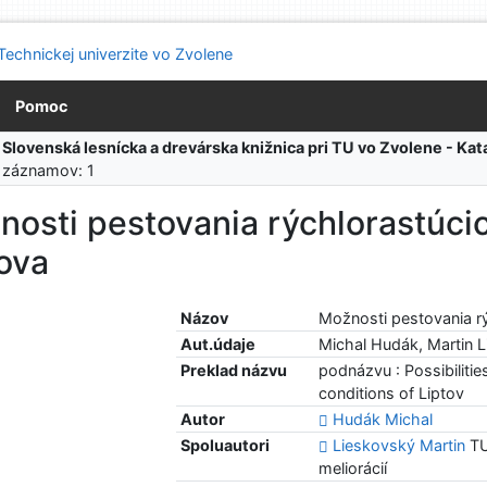
Pomoc
:
Slovenská lesnícka a drevárska knižnica pri TU vo Zvolene - K
 záznamov: 1
nosti pestovania rýchlorastúci
ova
Názov
Možnosti pestovania r
Aut.údaje
Michal Hudák, Martin 
Preklad názvu
podnázvu : Possibilities
conditions of Liptov
Autor
Hudák Michal
Spoluautori
Lieskovský Martin
TU
meliorácií