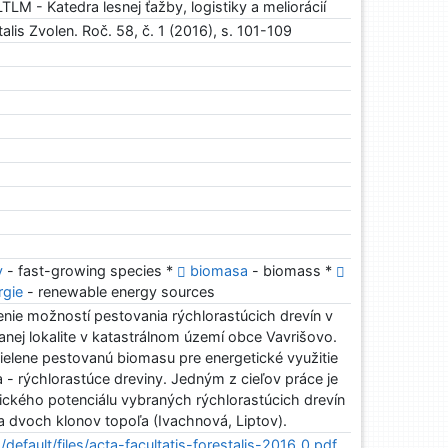
LM - Katedra lesnej ťažby, logistiky a meliorácií
alis Zvolen. Roč. 58, č. 1 (2016), s. 101-109
y
- fast-growing species *
biomasa
- biomass *
rgie
- renewable energy sources
nie možností pestovania rýchlorastúcich drevín v
ranej lokalite v katastrálnom území obce Vavrišovo.
ielene pestovanú biomasu pre energetické využitie
- rýchlorastúce dreviny. Jedným z cieľov práce je
tického potenciálu vybraných rýchlorastúcich drevín
I) a dvoch klonov topoľa (Ivachnová, Liptov).
s/default/files/acta-facultatis-forestalis-2016_0.pdf