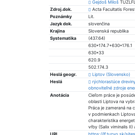
Gejdoš Miloš
TUZLFLT
Zdroj.dok.
Acta Facultatis Forest
Poznámky
Lit.
Jazyk dok.
slovenčina
Krajina
Slovenská republika
Systematika
(437.64)
630*174.7+630*176.1
630*33
620.9
502.174.3
Heslá geogr.
Liptov (Slovensko)
Heslá
rýchlorastúce drevin
obnoviteľné zdroje ene
Anotácia
Cieľom práce je posúde
oblasti Liptova na vyb
Práca je zameraná na c
v podmienkach Liptova 
charakteristika energe
vŕby (Salix viminalis I
URL
https://lf.tuzvo.sk/site