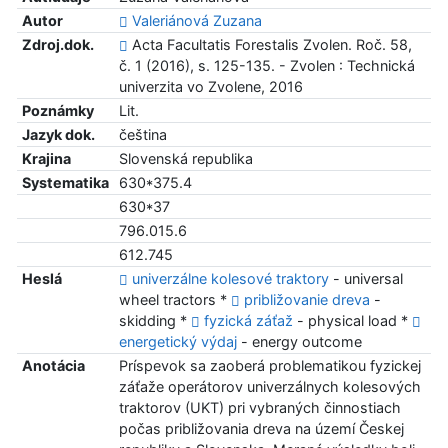
Autor
Valeriánová Zuzana
Zdroj.dok.
Acta Facultatis Forestalis Zvolen. Roč. 58,
č. 1 (2016), s. 125-135. - Zvolen : Technická
univerzita vo Zvolene, 2016
Poznámky
Lit.
Jazyk dok.
čeština
Krajina
Slovenská republika
Systematika
630*375.4
630*37
796.015.6
612.745
Heslá
univerzálne kolesové traktory
- universal
wheel tractors *
približovanie dreva
-
skidding *
fyzická záťaž
- physical load *
energetický výdaj
- energy outcome
Anotácia
Príspevok sa zaoberá problematikou fyzickej
záťaže operátorov univerzálnych kolesových
traktorov (UKT) pri vybraných činnostiach
počas približovania dreva na území Českej