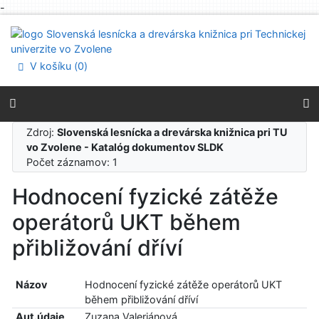
-
Prejsť na obsah
Prejsť na menu
Prehlásenie o webovej prístupnosti
V košíku (
0
)
Zdroj:
Slovenská lesnícka a drevárska knižnica pri TU
vo Zvolene - Katalóg dokumentov SLDK
Počet záznamov: 1
Hodnocení fyzické zátěže
operátorů UKT během
přibližování dříví
Názov
Hodnocení fyzické zátěže operátorů UKT
během přibližování dříví
Aut.údaje
Zuzana Valeriánová