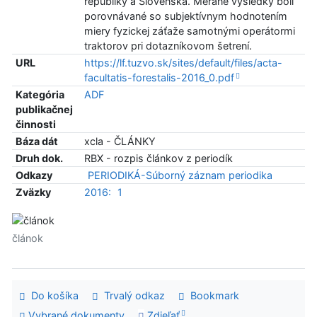
republiky a Slovenska. Merané výsledky boli
porovnávané so subjektívnym hodnotením
miery fyzickej záťaže samotnými operátormi
traktorov pri dotazníkovom šetrení.
URL
https://lf.tuzvo.sk/sites/default/files/acta-
facultatis-forestalis-2016_0.pdf
Kategória
ADF
publikačnej
činnosti
Báza dát
xcla - ČLÁNKY
Druh dok.
RBX - rozpis článkov z periodík
Odkazy
PERIODIKÁ-Súborný záznam periodika
Zväzky
2016:
1
článok
Do košíka
Trvalý odkaz
Bookmark
Vybrané dokumenty
Zdieľať