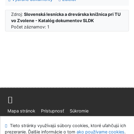
Zdroj:
Slovenská lesnícka a drevárska knižnica pri TU
vo Zvolene - Katalóg dokumentov SLDK
Počet záznamov: 1
Mapa stránok
Prístupnosť
Súkromie
Modul OpenSearch
Napíšte nám
Nastavenie cookies
Tieto stránky využívajú súbory cookies, ktoré uľahčujú ich
prezeranie. Ďalšie informácie o tom
ako používame cookies
.
Slovenská lesnícka a drevárska knižnica pri Technickej