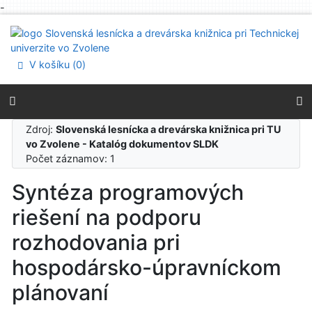
-
Prejsť na obsah
Prejsť na menu
Prehlásenie o webovej prístupnosti
V košíku (
0
)
Zdroj:
Slovenská lesnícka a drevárska knižnica pri TU
vo Zvolene - Katalóg dokumentov SLDK
Počet záznamov: 1
Syntéza programových
riešení na podporu
rozhodovania pri
hospodársko-úpravníckom
plánovaní