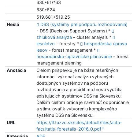
630*61/*63
630*624
519.681+519.25
Heslá
DSS (systémy pre podporu rozhodovania)
- DSS (Decision Support Systems) *
zhluková analýza
- cluster analysis *
lesníctvo
- forestry *
hospodárska úprava
lesov
- forest management *
hospodársko-úpravnícke plánovanie
- forest
management planning
Anotácia
Cieľom príspevku je na báze rešeršných
informácií vykonať analýzu vybraných
dostupných systémov na podporu
rozhodovania a posúdiť možnosti využitia
existujúcich systémov DSS na Slovensku.
Ďalším cieľom práce je navrhnúť odporúčanie
a stimulovať k vytvoreniu komplexného
systému DSS na Slovensku.
URL
https://lf.tuzvo.sk/sites/default/files/acta-
facultatis-forestalis-2016_0.pdf
Kategória
ADF