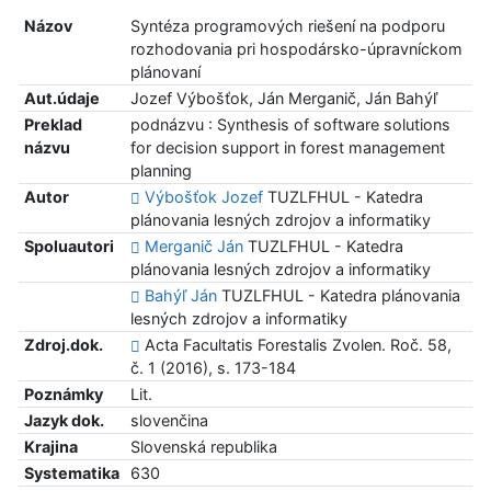
Názov
Syntéza programových riešení na podporu
rozhodovania pri hospodársko-úpravníckom
plánovaní
Aut.údaje
Jozef Výbošťok, Ján Merganič, Ján Bahýľ
Preklad
podnázvu : Synthesis of software solutions
názvu
for decision support in forest management
planning
Autor
Výbošťok Jozef
TUZLFHUL - Katedra
plánovania lesných zdrojov a informatiky
Spoluautori
Merganič Ján
TUZLFHUL - Katedra
plánovania lesných zdrojov a informatiky
Bahýľ Ján
TUZLFHUL - Katedra plánovania
lesných zdrojov a informatiky
Zdroj.dok.
Acta Facultatis Forestalis Zvolen. Roč. 58,
č. 1 (2016), s. 173-184
Poznámky
Lit.
Jazyk dok.
slovenčina
Krajina
Slovenská republika
Systematika
630