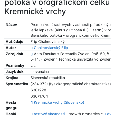
potoka v orografickom celku
Kremnické vrchy
Názov
Premenlivosť rastových vlastností prirodzených 
jelše lepkavej (Alnus glutinosa (L.) Gaertn.) v pov
Bienskeho potoka v orografickom celku Kremnic
Aut.údaje
Filip Chalmovianský
Autor
Chalmovianský Filip
Zdroj.dok.
Acta Facultatis Forestalis Zvolen. Roč. 59, č. 1 
5-14. - Zvolen : Technická univerzita vo Zvolene
Poznámky
Lit.
Jazyk dok.
slovenčina
Krajina
Slovenská republika
Systematika
(234.372) (fyzickogeografická charakteristika)
630*228
630*176.1
Heslá
Kremnické vrchy (Slovensko)
geogr.
Heslá
rastové vlastnosti
- growth properties *
dyn