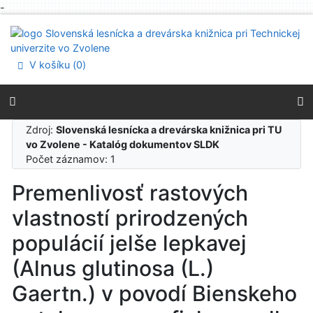
-
Prejsť na obsah
Prejsť na menu
Prehlásenie o webovej prístupnosti
V košíku (
0
)
Zdroj:
Slovenská lesnícka a drevárska knižnica pri TU
vo Zvolene - Katalóg dokumentov SLDK
Počet záznamov: 1
Premenlivosť rastových
vlastností prirodzených
populácií jelše lepkavej
(Alnus glutinosa (L.)
Gaertn.) v povodí Bienskeho