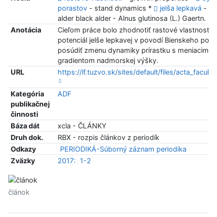
porastov
- stand dynamics *
jelša lepkavá
- c
alder black alder - Alnus glutinosa (L.) Gaertn.
Anotácia
Cieľom práce bolo zhodnotiť rastové vlastnosti a
potenciál jelše lepkavej v povodí Bienskeho pot
posúdiť zmenu dynamiky prírastku s meniacim s
gradientom nadmorskej výšky.
URL
https://lf.tuzvo.sk/sites/default/files/acta_facult
Kategória
ADF
publikačnej
činnosti
Báza dát
xcla - ČLÁNKY
Druh dok.
RBX - rozpis článkov z periodík
Odkazy
PERIODIKÁ-Súborný záznam periodika
Zväzky
2017:
1-2
článok