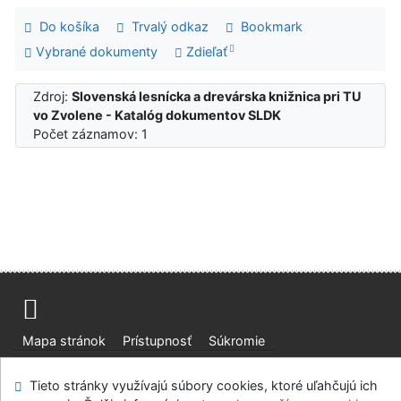
Do košíka
Trvalý odkaz
Bookmark
Vybrané dokumenty
Zdieľať
Zdroj:
Slovenská lesnícka a drevárska knižnica pri TU
vo Zvolene - Katalóg dokumentov SLDK
Počet záznamov: 1
Mapa stránok
Prístupnosť
Súkromie
Modul OpenSearch
Napíšte nám
Nastavenie cookies
Tieto stránky využívajú súbory cookies, ktoré uľahčujú ich