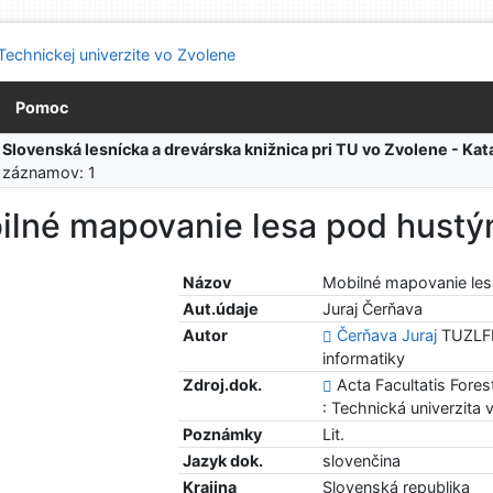
Pomoc
:
Slovenská lesnícka a drevárska knižnica pri TU vo Zvolene - K
 záznamov: 1
ilné mapovanie lesa pod hust
Názov
Mobilné mapovanie le
Aut.údaje
Juraj Čerňava
Autor
Čerňava Juraj
TUZLFH
informatiky
Zdroj.dok.
Acta Facultatis Forest
: Technická univerzita
Poznámky
Lit.
Jazyk dok.
slovenčina
Krajina
Slovenská republika