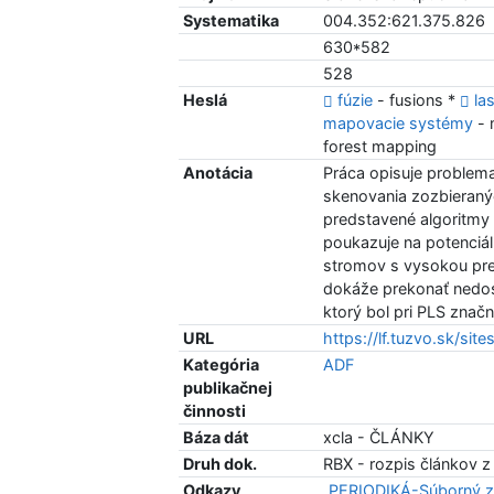
Systematika
004.352:621.375.826
630*582
528
Heslá
fúzie
- fusions *
la
mapovacie systémy
- 
forest mapping
Anotácia
Práca opisuje problem
skenovania zozbieran
predstavené algoritmy
poukazuje na potenci
stromov s vysokou pre
dokáže prekonať nedos
ktorý bol pri PLS značn
URL
https://lf.tuzvo.sk/site
Kategória
ADF
publikačnej
činnosti
Báza dát
xcla - ČLÁNKY
Druh dok.
RBX - rozpis článkov z
Odkazy
PERIODIKÁ-Súborný z