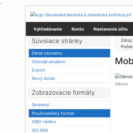
-
Prejsť na obsah
Prejsť na menu
Prehlásenie o webovej prístupnosti
Vyhľadávanie
Konto
Nastavenie účtu
Súvisiace stránky
Zdroj
Počet
Detail záznamu
Mob
Odoslať emailom
Export
Nový dotaz
článok
Zobrazovacie formáty
Skrátený
Použivateľský formát
ISBD všetko
ISO 690