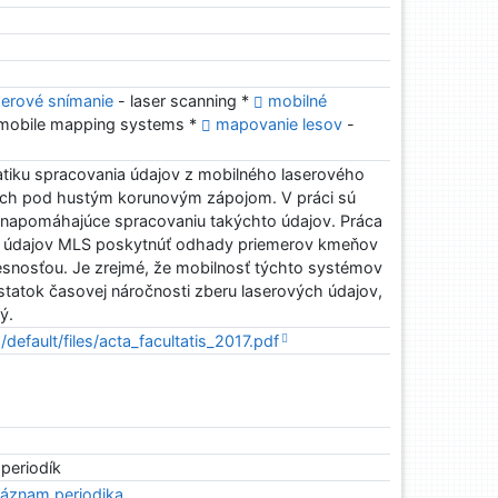
serové snímanie
- laser scanning *
mobilné
mobile mapping systems *
mapovanie lesov
-
atiku spracovania údajov z mobilného laserového
ých pod hustým korunovým zápojom. V práci sú
 napomáhajúce spracovaniu takýchto údajov. Práca
ál údajov MLS poskytnúť odhady priemerov kmeňov
snosťou. Je zrejmé, že mobilnosť týchto systémov
tatok časovej náročnosti zberu laserových údajov,
ý.
s/default/files/acta_facultatis_2017.pdf
 periodík
áznam periodika