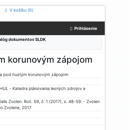
V košíku (
0
)
Prihlásenie
atalóg dokumentov SLDK
ým korunovým zápojom
sa pod hustým korunovým zápojom
UL - Katedra plánovania lesných zdrojov a
alis Zvolen. Roč. 59, č. 1 (2017), s. 48-59. - Zvolen
 vo Zvolene, 2017