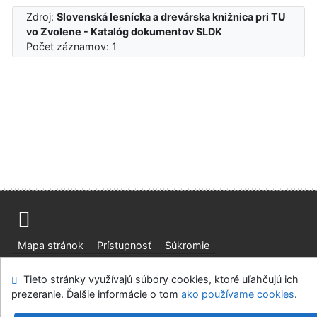
Zdroj:
Slovenská lesnícka a drevárska knižnica pri TU
vo Zvolene - Katalóg dokumentov SLDK
Počet záznamov: 1
Mapa stránok
Prístupnosť
Súkromie
Modul OpenSearch
Napíšte nám
Nastavenie cookies
Tieto stránky využívajú súbory cookies, ktoré uľahčujú ich
prezeranie. Ďalšie informácie o tom
ako používame cookies
.
Slovenská lesnícka a drevárska knižnica pri Technickej
univerzite vo Zvolene