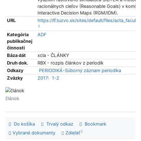
racionálnych cieľov (Reasonable Goals) v kombin
Interactive Decision Maps (RGM/IDM).
URL
https://lf.tuzvo.sk/sites/default/files/acta_facult
Kategória
ADF
publikačnej
činnosti
Báza dát
xcla - ČLÁNKY
Druh dok.
RBX - rozpis článkov z periodík
Odkazy
PERIODIKÁ-Súborný záznam periodika
Zväzky
2017:
1-2
článok
Do košíka
Trvalý odkaz
Bookmark
Vybrané dokumenty
Zdieľať