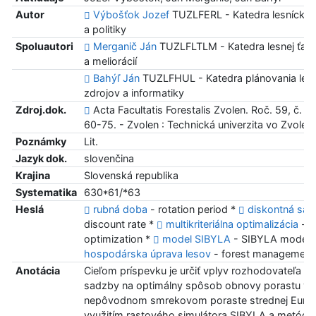
Autor
Výbošťok Jozef
TUZLFERL - Katedra lesníckej
a politiky
Spoluautori
Merganič Ján
TUZLFLTLM - Katedra lesnej ťažby
a meliorácií
Bahýľ Ján
TUZLFHUL - Katedra plánovania les
zdrojov a informatiky
Zdroj.dok.
Acta Facultatis Forestalis Zvolen. Roč. 59, č. 1 
60-75. - Zvolen : Technická univerzita vo Zvolen
Poznámky
Lit.
Jazyk dok.
slovenčina
Krajina
Slovenská republika
Systematika
630*61/*63
Heslá
rubná doba
- rotation period *
diskontná sa
discount rate *
multikriteriálna optimalizácia
- mu
optimization *
model SIBYLA
- SIBYLA model 
hospodárska úprava lesov
- forest management
Anotácia
Cieľom príspevku je určiť vplyv rozhodovateľa a 
sadzby na optimálny spôsob obnovy porastu v
nepôvodnom smrekovom poraste strednej Euró
využitím rastového simulátora SIBYLA a metódy