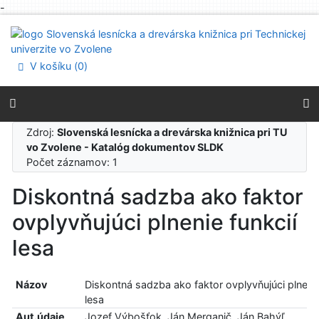
-
Prejsť na obsah
Prejsť na menu
Prehlásenie o webovej prístupnosti
V košíku (
0
)
Zdroj:
Slovenská lesnícka a drevárska knižnica pri TU
vo Zvolene - Katalóg dokumentov SLDK
Počet záznamov: 1
Diskontná sadzba ako faktor
ovplyvňujúci plnenie funkcií
lesa
Názov
Diskontná sadzba ako faktor ovplyvňujúci plnenie
lesa
Aut.údaje
Jozef Výbošťok, Ján Merganič, Ján Bahýľ