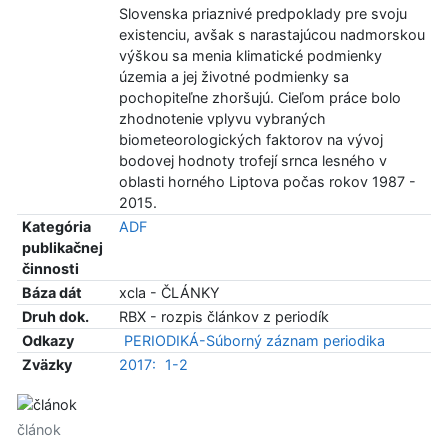
Slovenska priaznivé predpoklady pre svoju
existenciu, avšak s narastajúcou nadmorskou
výškou sa menia klimatické podmienky
územia a jej životné podmienky sa
pochopiteľne zhoršujú. Cieľom práce bolo
zhodnotenie vplyvu vybraných
biometeorologických faktorov na vývoj
bodovej hodnoty trofejí srnca lesného v
oblasti horného Liptova počas rokov 1987 -
2015.
Kategória
ADF
publikačnej
činnosti
Báza dát
xcla - ČLÁNKY
Druh dok.
RBX - rozpis článkov z periodík
Odkazy
PERIODIKÁ-Súborný záznam periodika
Zväzky
2017:
1-2
článok