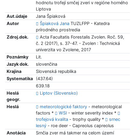
hodnotu trofejí srnčej zveri v regióne horného
Liptova
Aut.údaje
Jana Špiaková
Autor
Špiaková Jana
TUZLFPP - Katedra
prírodného prostredia
Zdroj.dok.
Acta Facultatis Forestalis Zvolen. Roč. 59,
č. 2 (2017), s. 37-47. - Zvolen : Technická
univerzita vo Zvolene, 2017
Poznámky
Lit.
Jazyk dok.
slovenčina
Krajina
Slovenská republika
Systematika
(437.64)
639.18
Heslá
Liptov (Slovensko)
geogr.
Heslá
meteorologické faktory
- meteorological
factors *
WSI
- winter severity index *
trofejová kvalita
- trophy quality *
srnec
lesný
- roe deer - Capreolus capreolus
Anotácia
Srnčia zver má takmer na celom území