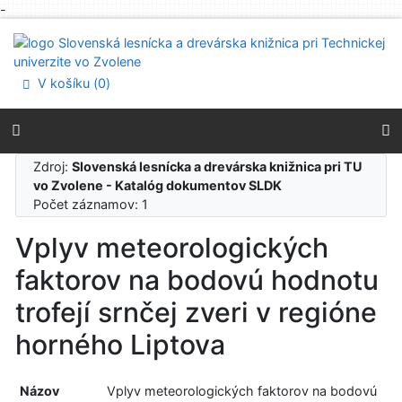
-
Prejsť na obsah
Prejsť na menu
Prehlásenie o webovej prístupnosti
V košíku (
0
)
Zdroj:
Slovenská lesnícka a drevárska knižnica pri TU
vo Zvolene - Katalóg dokumentov SLDK
Počet záznamov: 1
Vplyv meteorologických
faktorov na bodovú hodnotu
trofejí srnčej zveri v regióne
horného Liptova
Názov
Vplyv meteorologických faktorov na bodovú