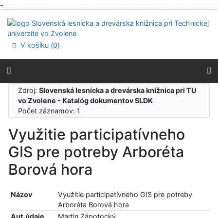
-
Prejsť na obsah
Prejsť na menu
Prehlásenie o webovej prístupnosti
V košíku (
0
)
Zdroj:
Slovenská lesnícka a drevárska knižnica pri TU
vo Zvolene - Katalóg dokumentov SLDK
Počet záznamov: 1
Využitie participatívneho
GIS pre potreby Arboréta
Borová hora
Názov
Využitie participatívneho GIS pre potreby
Arboréta Borová hora
Aut.údaje
Martin Zápotocký