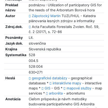
Preklad
podnázvu : Utilization of participatory GIS for
názvu
the needs of the Arboretum Borová hora
Autor
Zápotocký Martin
TUZLFHUL - Katedra
plánovania lesných zdrojov a informatiky
Zdroj.dok.
Acta Facultatis Forestalis Zvolen. Roč. 59,
č. 2 (2017), s. 72-86
Poznámky
Lit.
Jazyk dok.
slovenčina
Krajina
Slovenská republika
Systematika
528
004.5
528:004
630*271
Heslá
geografické databázy
- geographical
databases *
interaktívne mapy
- interactive
maps *
GIS
- GIS *
mapové služby
- map
services *
arboréta
- arboretums
Anotácia
Cieľom príspevku je návrh metodiky
budovania participatívneho GIS Arboréta