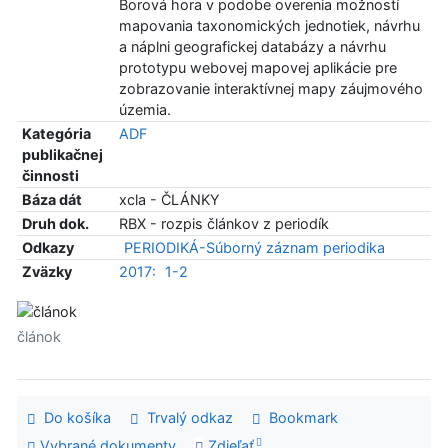
Borová hora v podobe overenia možností
mapovania taxonomických jednotiek, návrhu
a náplni geografickej databázy a návrhu
prototypu webovej mapovej aplikácie pre
zobrazovanie interaktívnej mapy záujmového
územia.
Kategória
ADF
publikačnej
činnosti
Báza dát
xcla - ČLÁNKY
Druh dok.
RBX - rozpis článkov z periodík
Odkazy
PERIODIKÁ-Súborný záznam periodika
Zväzky
2017:
1-2
článok
Do košíka
Trvalý odkaz
Bookmark
Vybrané dokumenty
Zdieľať