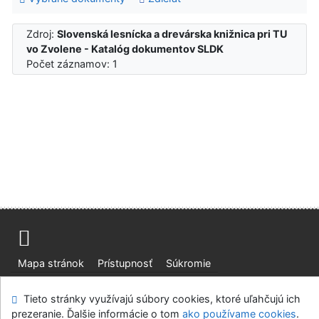
Zdroj:
Slovenská lesnícka a drevárska knižnica pri TU
vo Zvolene - Katalóg dokumentov SLDK
Počet záznamov: 1
Mapa stránok
Prístupnosť
Súkromie
Modul OpenSearch
Napíšte nám
Nastavenie cookies
Tieto stránky využívajú súbory cookies, ktoré uľahčujú ich
prezeranie. Ďalšie informácie o tom
ako používame cookies
.
Slovenská lesnícka a drevárska knižnica pri Technickej