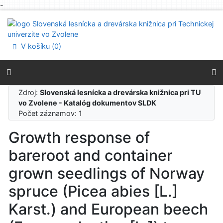
-
Prejsť na obsah
Prejsť na menu
Prehlásenie o webovej prístupnosti
V košíku (
0
)
Zdroj:
Slovenská lesnícka a drevárska knižnica pri TU
vo Zvolene - Katalóg dokumentov SLDK
Počet záznamov: 1
Growth response of
bareroot and container
grown seedlings of Norway
spruce (Picea abies [L.]
Karst.) and European beech