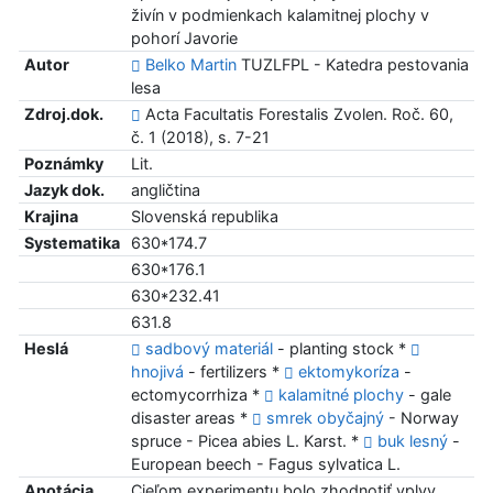
živín v podmienkach kalamitnej plochy v
pohorí Javorie
Autor
Belko Martin
TUZLFPL - Katedra pestovania
lesa
Zdroj.dok.
Acta Facultatis Forestalis Zvolen. Roč. 60,
č. 1 (2018), s. 7-21
Poznámky
Lit.
Jazyk dok.
angličtina
Krajina
Slovenská republika
Systematika
630*174.7
630*176.1
630*232.41
631.8
Heslá
sadbový materiál
- planting stock *
hnojivá
- fertilizers *
ektomykoríza
-
ectomycorrhiza *
kalamitné plochy
- gale
disaster areas *
smrek obyčajný
- Norway
spruce - Picea abies L. Karst. *
buk lesný
-
European beech - Fagus sylvatica L.
Anotácia
Cieľom experimentu bolo zhodnotiť vplyv