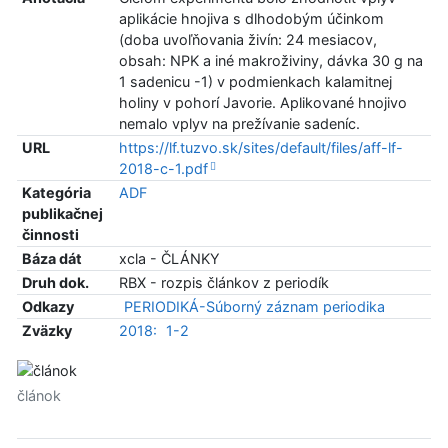
aplikácie hnojiva s dlhodobým účinkom
(doba uvoľňovania živín: 24 mesiacov,
obsah: NPK a iné makroživiny, dávka 30 g na
1 sadenicu -1) v podmienkach kalamitnej
holiny v pohorí Javorie. Aplikované hnojivo
nemalo vplyv na prežívanie sadeníc.
URL
https://lf.tuzvo.sk/sites/default/files/aff-lf-
2018-c-1.pdf
Kategória
ADF
publikačnej
činnosti
Báza dát
xcla - ČLÁNKY
Druh dok.
RBX - rozpis článkov z periodík
Odkazy
PERIODIKÁ-Súborný záznam periodika
Zväzky
2018:
1-2
článok