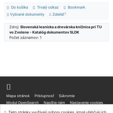
Do košíka
Trvalý odkaz
Bookmark
Vybrané dokumenty
Zdieľať
Zdroj:
Slovenská lesnícka a drevárska knižnica pri TU
vo Zvolene - Katalóg dokumentov SLDK
Počet záznamov: 1
Mapa stránok
Prístupnosť
Súkromie
Modul OpenSearch
Napíšte nám
Nastavenie cookies
Tieto stránky využívajú súbory cookies, ktoré uľahčujú ich