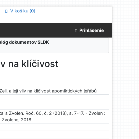
V košíku (
0
)
Prihlásenie
atalóg dokumentov SLDK
iv na klíčivost
ell. a její vliv na klíčivost apomiktických jeřábů
alis Zvolen. Roč. 60, č. 2 (2018), s. 7-17. - Zvolen :
o Zvolene, 2018