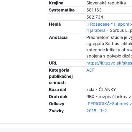
Krajina
Slovenská republika
Systematika
581.163
582.734
Heslá
Rosaceae
*
apomix
jarabina
- Sorbus L. p
Anotácia
Predmetom štúdie je v
agregátu Sorbus latifol
kategórie kriticky ohro
spojená s polyploidizá
URL
https://lf.tuzvo.sk/site
Kategória
ADF
publikačnej
činnosti
Báza dát
xcla - ČLÁNKY
Druh dok.
RBX - rozpis článkov z
Odkazy
PERIODIKÁ-Súborný z
Zväzky
2018:
1-2