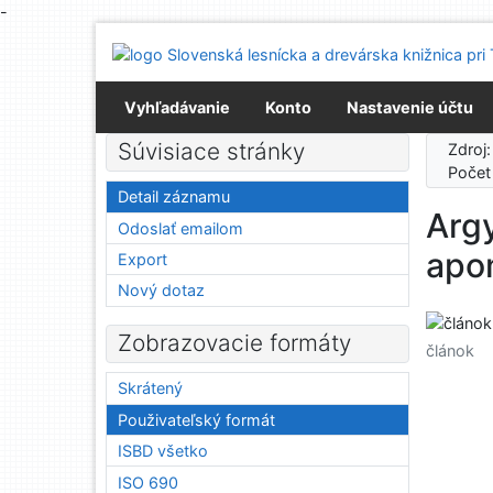
-
Prejsť na obsah
Prejsť na menu
Prehlásenie o webovej prístupnosti
Vyhľadávanie
Konto
Nastavenie účtu
Súvisiace stránky
Zdroj
Počet
Detail záznamu
Argy
Odoslať emailom
apo
Export
Nový dotaz
Zobrazovacie formáty
článok
Skrátený
Použivateľský formát
ISBD všetko
ISO 690