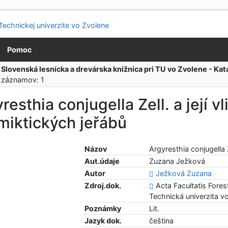
Pomoc
:
Slovenská lesnícka a drevárska knižnica pri TU vo Zvolene - K
 záznamov: 1
resthia conjugella Zell. a její vl
miktických jeřábů
Názov
Argyresthia conjugella Z
Aut.údaje
Zuzana Ježková
Autor
Ježková Zuzana
Zdroj.dok.
Acta Facultatis Forest
Technická univerzita v
Poznámky
Lit.
Jazyk dok.
čeština