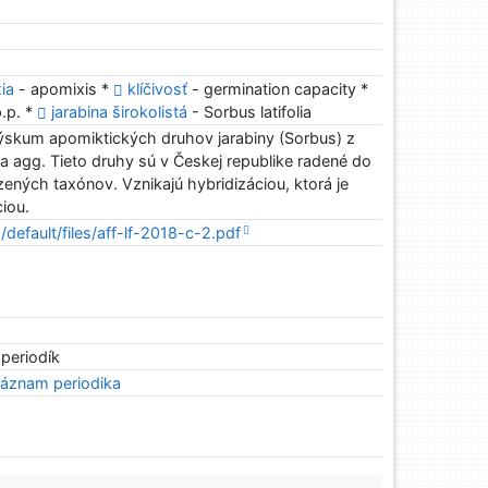
ia
- apomixis *
klíčivosť
- germination capacity *
.p. *
jarabina širokolistá
- Sorbus latifolia
ýskum apomiktických druhov jarabiny (Sorbus) z
ia agg. Tieto druhy sú v Českej republike radené do
zených taxónov. Vznikajú hybridizáciou, ktorá je
ciou.
s/default/files/aff-lf-2018-c-2.pdf
 periodík
áznam periodika