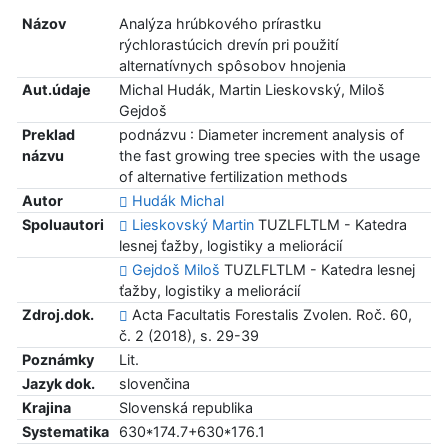
Názov
Analýza hrúbkového prírastku
rýchlorastúcich drevín pri použití
alternatívnych spôsobov hnojenia
Aut.údaje
Michal Hudák, Martin Lieskovský, Miloš
Gejdoš
Preklad
podnázvu : Diameter increment analysis of
názvu
the fast growing tree species with the usage
of alternative fertilization methods
Autor
Hudák Michal
Spoluautori
Lieskovský Martin
TUZLFLTLM - Katedra
lesnej ťažby, logistiky a meliorácií
Gejdoš Miloš
TUZLFLTLM - Katedra lesnej
ťažby, logistiky a meliorácií
Zdroj.dok.
Acta Facultatis Forestalis Zvolen. Roč. 60,
č. 2 (2018), s. 29-39
Poznámky
Lit.
Jazyk dok.
slovenčina
Krajina
Slovenská republika
Systematika
630*174.7+630*176.1