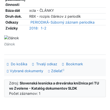
činnosti
Báza dát
xcla - ČLÁNKY
Druh dok.
RBX - rozpis článkov z periodík
Odkazy
PERIODIKÁ-Súborný záznam periodika
Zväzky
2018:
1-2
článok
Do košíka
Trvalý odkaz
Bookmark
Vybrané dokumenty
Zdieľať
Zdroj:
Slovenská lesnícka a drevárska knižnica pri TU
vo Zvolene - Katalóg dokumentov SLDK
Počet záznamov: 1