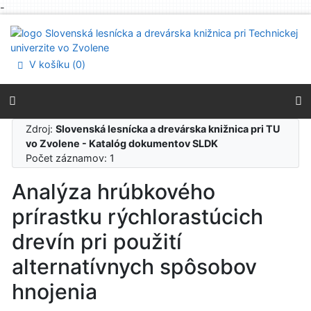
-
Prejsť na obsah
Prejsť na menu
Prehlásenie o webovej prístupnosti
V košíku (
0
)
Zdroj:
Slovenská lesnícka a drevárska knižnica pri TU
vo Zvolene - Katalóg dokumentov SLDK
Počet záznamov: 1
Analýza hrúbkového
prírastku rýchlorastúcich
drevín pri použití
alternatívnych spôsobov
hnojenia