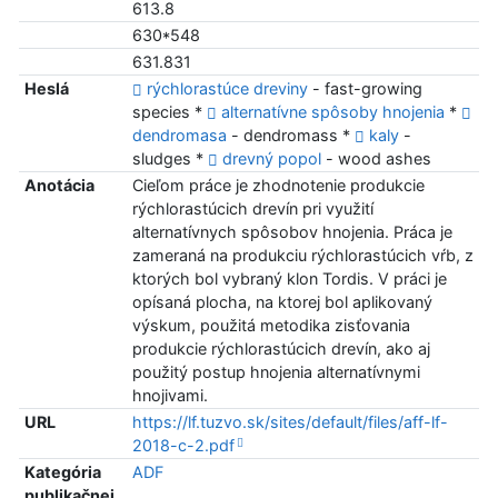
613.8
630*548
631.831
Heslá
rýchlorastúce dreviny
- fast-growing
species *
alternatívne spôsoby hnojenia
*
dendromasa
- dendromass *
kaly
-
sludges *
drevný popol
- wood ashes
Anotácia
Cieľom práce je zhodnotenie produkcie
rýchlorastúcich drevín pri využití
alternatívnych spôsobov hnojenia. Práca je
zameraná na produkciu rýchlorastúcich vŕb, z
ktorých bol vybraný klon Tordis. V práci je
opísaná plocha, na ktorej bol aplikovaný
výskum, použitá metodika zisťovania
produkcie rýchlorastúcich drevín, ako aj
použitý postup hnojenia alternatívnymi
hnojivami.
URL
https://lf.tuzvo.sk/sites/default/files/aff-lf-
2018-c-2.pdf
Kategória
ADF
publikačnej