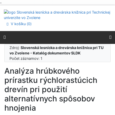
-
Prejsť na obsah
Prejsť na menu
Prehlásenie o webovej prístupnosti
V košíku (
0
)
Zdroj:
Slovenská lesnícka a drevárska knižnica pri TU
vo Zvolene - Katalóg dokumentov SLDK
Počet záznamov: 1
Analýza hrúbkového
prírastku rýchlorastúcich
drevín pri použití
alternatívnych spôsobov
hnojenia