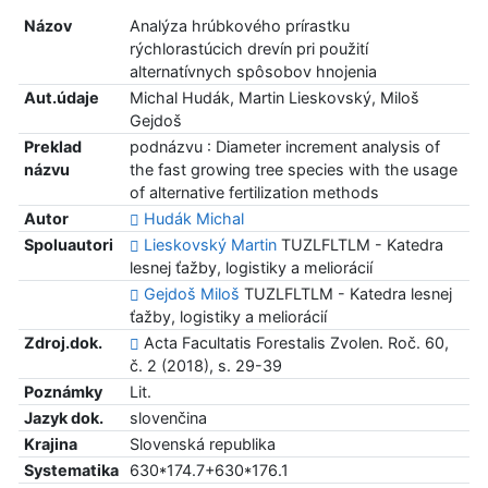
Názov
Analýza hrúbkového prírastku
rýchlorastúcich drevín pri použití
alternatívnych spôsobov hnojenia
Aut.údaje
Michal Hudák, Martin Lieskovský, Miloš
Gejdoš
Preklad
podnázvu : Diameter increment analysis of
názvu
the fast growing tree species with the usage
of alternative fertilization methods
Autor
Hudák Michal
Spoluautori
Lieskovský Martin
TUZLFLTLM - Katedra
lesnej ťažby, logistiky a meliorácií
Gejdoš Miloš
TUZLFLTLM - Katedra lesnej
ťažby, logistiky a meliorácií
Zdroj.dok.
Acta Facultatis Forestalis Zvolen. Roč. 60,
č. 2 (2018), s. 29-39
Poznámky
Lit.
Jazyk dok.
slovenčina
Krajina
Slovenská republika
Systematika
630*174.7+630*176.1