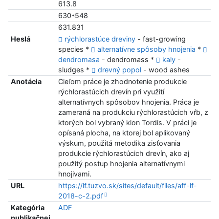
613.8
630*548
631.831
Heslá
rýchlorastúce dreviny
- fast-growing
species *
alternatívne spôsoby hnojenia
*
dendromasa
- dendromass *
kaly
-
sludges *
drevný popol
- wood ashes
Anotácia
Cieľom práce je zhodnotenie produkcie
rýchlorastúcich drevín pri využití
alternatívnych spôsobov hnojenia. Práca je
zameraná na produkciu rýchlorastúcich vŕb, z
ktorých bol vybraný klon Tordis. V práci je
opísaná plocha, na ktorej bol aplikovaný
výskum, použitá metodika zisťovania
produkcie rýchlorastúcich drevín, ako aj
použitý postup hnojenia alternatívnymi
hnojivami.
URL
https://lf.tuzvo.sk/sites/default/files/aff-lf-
2018-c-2.pdf
Kategória
ADF
publikačnej