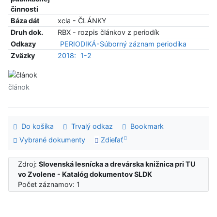
činnosti
Báza dát
xcla - ČLÁNKY
Druh dok.
RBX - rozpis článkov z periodík
Odkazy
PERIODIKÁ-Súborný záznam periodika
Zväzky
2018:
1-2
článok
Do košíka
Trvalý odkaz
Bookmark
Vybrané dokumenty
Zdieľať
Zdroj:
Slovenská lesnícka a drevárska knižnica pri TU
vo Zvolene - Katalóg dokumentov SLDK
Počet záznamov: 1