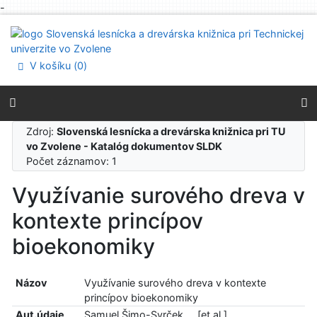
-
Prejsť na obsah
Prejsť na menu
Prehlásenie o webovej prístupnosti
V košíku (
0
)
Zdroj:
Slovenská lesnícka a drevárska knižnica pri TU
vo Zvolene - Katalóg dokumentov SLDK
Počet záznamov: 1
Využívanie surového dreva v
kontexte princípov
bioekonomiky
Názov
Využívanie surového dreva v kontexte
princípov bioekonomiky
Aut.údaje
Samuel Šimo-Svrček ... [et al.]