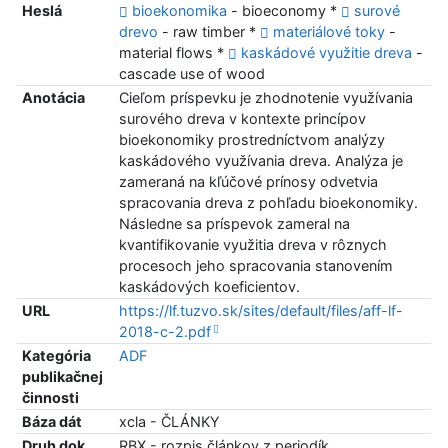
Heslá
bioekonomika
- bioeconomy *
surové
drevo
- raw timber *
materiálové toky
-
material flows *
kaskádové využitie dreva
-
cascade use of wood
Anotácia
Cieľom príspevku je zhodnotenie využívania
surového dreva v kontexte princípov
bioekonomiky prostredníctvom analýzy
kaskádového využívania dreva. Analýza je
zameraná na kľúčové prínosy odvetvia
spracovania dreva z pohľadu bioekonomiky.
Následne sa príspevok zameral na
kvantifikovanie využitia dreva v rôznych
procesoch jeho spracovania stanovením
kaskádových koeficientov.
URL
https://lf.tuzvo.sk/sites/default/files/aff-lf-
2018-c-2.pdf
Kategória
ADF
publikačnej
činnosti
Báza dát
xcla - ČLÁNKY
Druh dok.
RBX - rozpis článkov z periodík