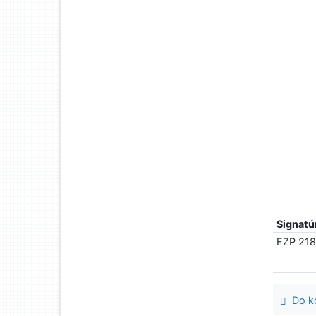
Signatú
EZP 21
Do ko