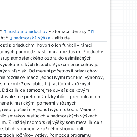
 *
hustota prieduchov
- stomatal density *
ght *
nadmorská výška
- altitude
losti s prieduchmi hovorí o ich funkcii v rámci
vodných pár medzi rastlinou a ovzduším. Prieduchy
 vstup atmosférického ozónu do asimilačných
 vysokohorských lesoch. Výskum prieduchov je
erých hľadísk. Od meraní početnosti prieduchov
ie rozdielov medzi jednotlivými ročníkmi výhonov,
 smrekmi (Picea abies L.) rastúcimi v rôznych
Dĺžka ihlice samozrejme súvisí s celkovým
ťovali sme preto tiež dĺžky ihlíc s predpokladom,
vnené klimatickými pomermi v rôznych
resp. počasím v jednotlivých rokoch. Merania
ihlíc smrekov rastúcich v nadmorských výškach
 m. Z každej nadmorskej výšky som meral ihlice z
desiatich stromov, z každého stromu boli
e z troch ročníkov vetiev. Pomocou programu