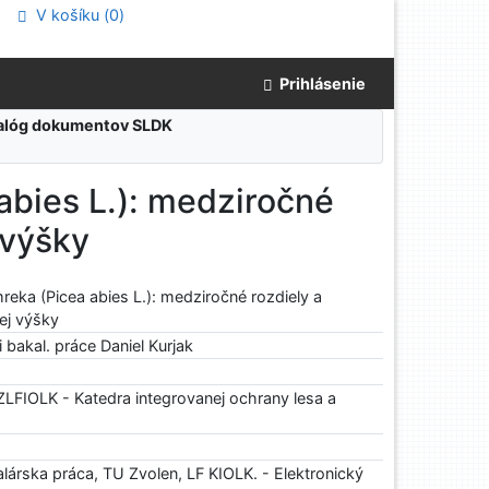
V košíku (
0
)
Prihlásenie
atalóg dokumentov SLDK
abies L.): medziročné
 výšky
eka (Picea abies L.): medziročné rozdiely a
ej výšky
 bakal. práce Daniel Kurjak
ZLFIOLK - Katedra integrovanej ochrany lesa a
árska práca, TU Zvolen, LF KIOLK. - Elektronický