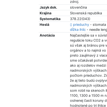
zdroj.
Jazyk dok.
slovenčina
Krajina
Slovenská republika
Systematika
378.22(043)
Heslá
prieduchy
- stomata
dĺžka ihlíc
- needle len
Anotácia
Najčastejšie sa v súvis
regulácie toku CO2 a 
sú však aj bránou pre
orgánov a to najmä vo
preto zaujímavý z viac
sme očakávali potvrden
ako aj rozdielov medzi
nadmorských výškach. 
počtom prieduchov. Zis
že aj tieto budú ovply
nadmorských výškach, 
som robil na skenoch 
1100, 1300 a 1500 m n.
oslnenej časti koruny 
hodnotené po tri ihlic