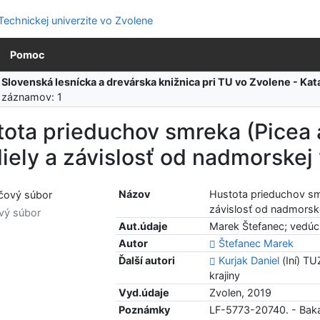
Pomoc
:
Slovenská lesnícka a drevárska knižnica pri TU vo Zvolene - K
 záznamov: 1
ota prieduchov smreka (Picea 
iely a závislosť od nadmorskej
Názov
Hustota prieduchov smr
závislosť od nadmorsk
vý súbor
Aut.údaje
Marek Štefanec; vedúci
Autor
Štefanec Marek
Ďalší autori
Kurjak Daniel
(Iní) TU
krajiny
Vyd.údaje
Zvolen, 2019
Poznámky
LF-5773-20740. - Bakal