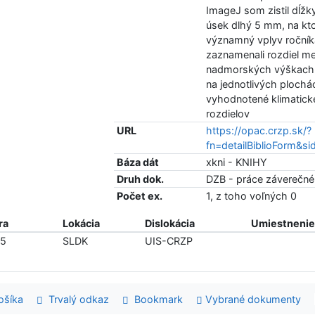
ImageJ som zistil dĺžky
úsek dlhý 5 mm, na kt
významný vplyv ročníka
zaznamenali rozdiel m
nadmorských výškach. R
na jednotlivých plochá
vyhodnotené klimatick
rozdielov
URL
https://opac.crzp.sk/?
fn=detailBiblioForm
Báza dát
xkni - KNIHY
Druh dok.
DZB - práce záverečné 
Počet ex.
1, z toho voľných 0
ra
Lokácia
Dislokácia
Umiestnenie 
85
SLDK
UIS-CRZP
šíka
Trvalý odkaz
Bookmark
Vybrané dokumenty