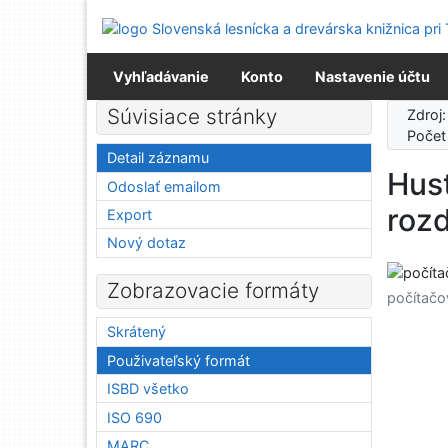
Prejsť na obsah
Prejsť na menu
Prehlásenie o webovej prístupnosti
Vyhľadávanie
Konto
Nastavenie účtu
Súvisiace stránky
Zdroj
Počet
Detail záznamu
Hust
Odoslať emailom
rozd
Export
Nový dotaz
Zobrazovacie formáty
počítačo
Skrátený
Použivateľský formát
ISBD všetko
ISO 690
MARC