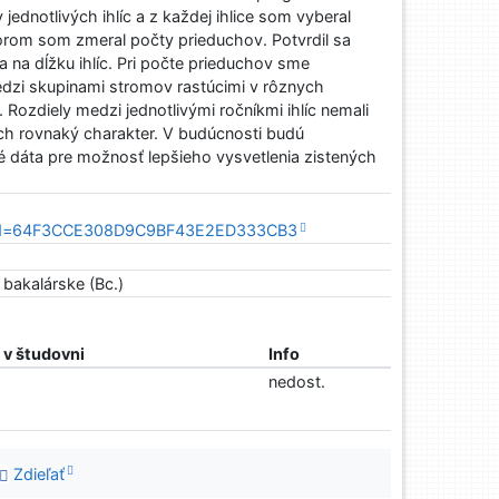
 jednotlivých ihlíc a z každej ihlice som vyberal
orom som zmeral počty prieduchov. Potvrdil sa
 na dĺžku ihlíc. Pri počte prieduchov sme
edzi skupinami stromov rastúcimi v rôznych
ozdiely medzi jednotlivými ročníkmi ihlíc nemali
ch rovnaký charakter. V budúcnosti budú
é dáta pre možnosť lepšieho vysvetlenia zistených
&sid=64F3CCE308D9C9BF43E2ED333CB3
bakalárske (Bc.)
v študovni
Info
nedost.
Zdieľať