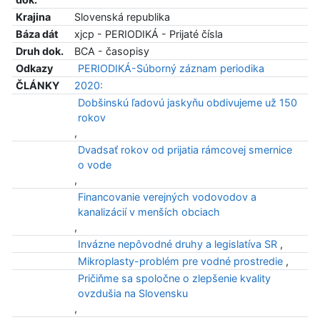
Krajina
Slovenská republika
Báza dát
xjcp - PERIODIKÁ - Prijaté čísla
Druh dok.
BCA - časopisy
Odkazy
PERIODIKÁ-Súborný záznam periodika
ČLÁNKY
2020:
Dobšinskú ľadovú jaskyňu obdivujeme už 150
rokov
,
Dvadsať rokov od prijatia rámcovej smernice
o vode
,
Financovanie verejných vodovodov a
kanalizácií v menších obciach
,
Invázne nepôvodné druhy a legislatíva SR
,
Mikroplasty-problém pre vodné prostredie
,
Pričiňme sa spoločne o zlepšenie kvality
ovzdušia na Slovensku
,