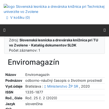
Prejsť na obsah
Prejsť na menu
Prehlásenie o webovej prístupnosti
V košíku (
0
)
Zdroj:
Slovenská lesnícka a drevárska knižnica pri TU
vo Zvolene - Katalóg dokumentov SLDK
Počet záznamov: 1
Enviromagazín
Názov
Enviromagazín
Podnázov
odborno-náučný časopis o životnom prostredí
Vyd.údaje
Bratislava :
Ministerstvo ŽP SR
, 2020
ISSN
1335-1877
Roč., číslo
Roč. 25 č. 2 (2020)
Jazyk
slovenčina
dok.