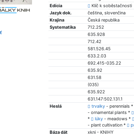
Edícia
Klíč k soběstačnosti
Jazyk dok.
čeština, slovenčina
Krajina
Česká republika
Systematika
712.252
ť
635.928
712.42
581.526.45
633.2.03
692.415-035.22
635.92
631.58
(035)
635.922
631.147:502.131.1
Heslá
trvalky
- perennials 
- ornamental plants *
*
lúky
- meadows *
- plant cultivation *
p
Báza dát
xkni - KNIHY