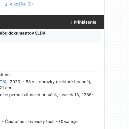
V košíku (
0
)
Prihlásenie
atalóg dokumentov SLDK
lturní
(CS)
, 2020. - 83 s. : obrázky (niektoré farebné),
, 21 cm
edice permakulturních příruček, svazek 13, 2336-
. - Čiastočne slovenský text. - Obsahuje