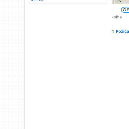
kniha
Požiča