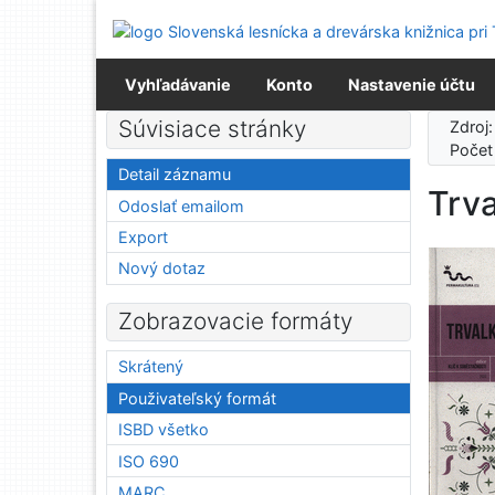
Prejsť na obsah
Prejsť na menu
Prehlásenie o webovej prístupnosti
Vyhľadávanie
Konto
Nastavenie účtu
Súvisiace stránky
Zdroj
Počet
Detail záznamu
Trv
Odoslať emailom
Export
Nový dotaz
Zobrazovacie formáty
Skrátený
Použivateľský formát
ISBD všetko
ISO 690
MARC