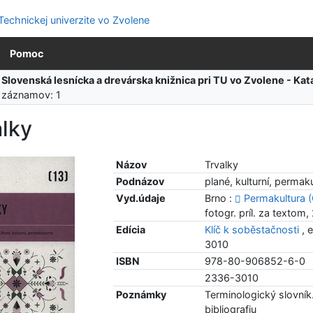
Pomoc
:
Slovenská lesnícka a drevárska knižnica pri TU vo Zvolene - K
 záznamov: 1
alky
Názov
Trvalky
Podnázov
plané, kulturní, permaku
Vyd.údaje
Brno :
Permakultura 
fotogr. príl. za textom
Edícia
Klíč k soběstačnosti
, 
3010
ISBN
978-80-906852-6-0
2336-3010
Poznámky
Terminologický slovník
bibliografiu