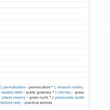
*
permakultúra
- permaculture *
okrasné rastliny
verejná zeleň
- public greenery *
trávniky
- grass
zelené strechy
- green roofs *
pestovanie rastlín
raktické rady
- practical advices