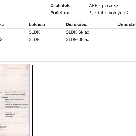
Druh dok.
APP - prírucky
Počet ex.
2, z toho voľných 2
ra
Lokácia
Dislokácia
Umiestne
1
SLDK
SLDK-Sklad
82
SLDK
SLDK-Sklad