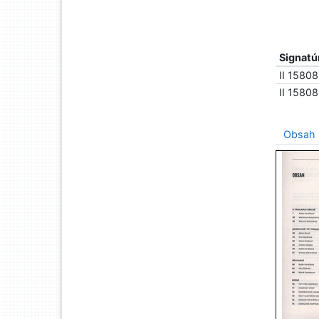
Signatú
II 15808
II 1580
Obsah