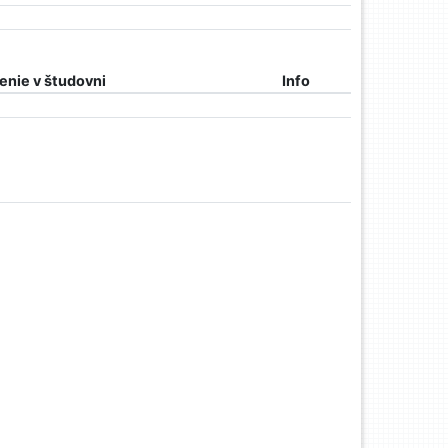
nie v študovni
Info