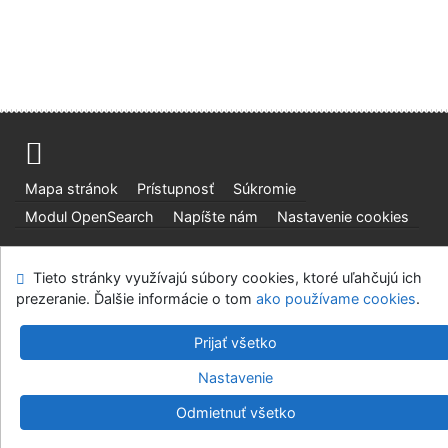
Mapa stránok
Prístupnosť
Súkromie
Modul OpenSearch
Napíšte nám
Nastavenie cookies
Slovenská lesnícka a drevárska knižnica pri Technickej
Tieto stránky využívajú súbory cookies, ktoré uľahčujú ich
univerzite vo Zvolene
prezeranie. Ďalšie informácie o tom
ako používame cookies
.
©1993-2026
IPAC
v.4.8.63a
-
Cosmotron Slovakia, s.r.o.
Prijať všetko
Nastavenie
Odmietnuť všetko