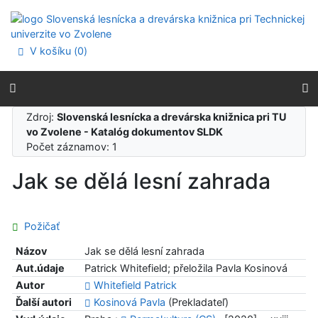
Prejsť na obsah
Prejsť na menu
Prehlásenie o webovej prístupnosti
V košíku (
0
)
Zdroj:
Slovenská lesnícka a drevárska knižnica pri TU
vo Zvolene - Katalóg dokumentov SLDK
Počet záznamov: 1
Jak se dělá lesní zahrada
Požičať
Názov
Jak se dělá lesní zahrada
Aut.údaje
Patrick Whitefield; přeložila Pavla Kosinová
Autor
Whitefield Patrick
Ďalší autori
Kosinová Pavla
(Prekladateľ)