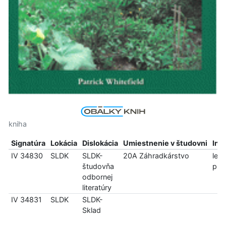
kniha
Signatúra
Lokácia
Dislokácia
Umiestnenie v študovni
Inf
IV 34830
SLDK
SLDK-
20A Záhradkárstvo
len
študovňa
pre
odbornej
literatúry
IV 34831
SLDK
SLDK-
Sklad