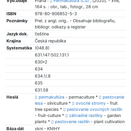
Vyd.údaje
Praha :
Permakultura (CS)
, [2020]. - xviii,
164 s. : obr., tab., fotogr., 28 cm
ISBN
978-80-906852-5-3
Poznámky
Prel. z angl. orig.. - Obsahuje bibliografiu,
bibliogr. odkazy a register
Jazyk dok.
čeština
Krajina
Česká republika
Systematika
(048.8)
631.147:502.131.1
630*2
634
634.1/.8
635
631.58
Heslá
permakultúra
- permaculture *
pestovanie
lesa
- silviculture *
ovocné stromy
- fruit
tree species *
pestovanie ovocných rastlín
- fruit-culture *
záhradné rastliny
- garden
plants *
pestovanie rastlín
- plant cultivation
Báza dát
xkni - KNIHY