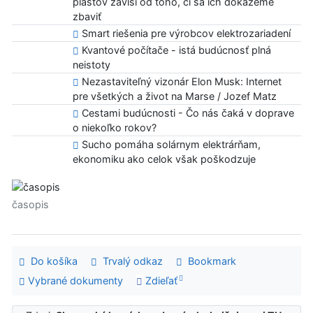
plastov závisí od toho, či sa ich dokážeme
zbaviť
Smart riešenia pre výrobcov elektrozariadení
Kvantové počítače - istá budúcnosť plná
neistoty
Nezastaviteľný vizonár Elon Musk: Internet
pre všetkých a život na Marse / Jozef Matz
Cestami budúcnosti - Čo nás čaká v doprave
o niekoľko rokov?
Sucho pomáha solárnym elektrárňam,
ekonomiku ako celok však poškodzuje
časopis
Do košíka
Trvalý odkaz
Bookmark
Vybrané dokumenty
Zdieľať