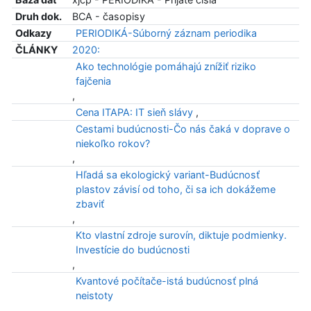
Druh dok.
BCA - časopisy
Odkazy
PERIODIKÁ-Súborný záznam periodika
ČLÁNKY
2020:
Ako technológie pomáhajú znížiť riziko
fajčenia
,
Cena ITAPA: IT sieň slávy
,
Cestami budúcnosti-Čo nás čaká v doprave o
niekoľko rokov?
,
Hľadá sa ekologický variant-Budúcnosť
plastov závisí od toho, či sa ich dokážeme
zbaviť
,
Kto vlastní zdroje surovín, diktuje podmienky.
Investície do budúcnosti
,
Kvantové počítače-istá budúcnosť plná
neistoty
,