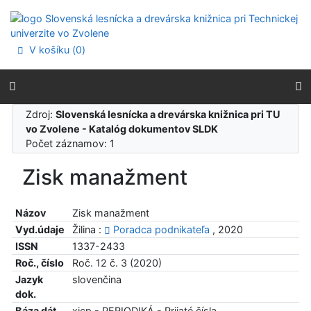
Prejsť na obsah
Prejsť na menu
Prehlásenie o webovej prístupnosti
V košíku (
0
)
Zdroj:
Slovenská lesnícka a drevárska knižnica pri TU
vo Zvolene - Katalóg dokumentov SLDK
Počet záznamov: 1
Zisk manažment
Názov
Zisk manažment
Vyd.údaje
Žilina :
Poradca podnikateľa
, 2020
ISSN
1337-2433
Roč., číslo
Roč. 12 č. 3 (2020)
Jazyk
slovenčina
dok.
Báza dát
xjcp - PERIODIKÁ - Prijaté čísla