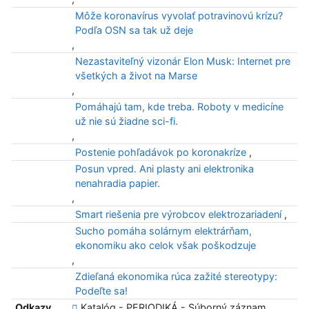
Môže koronavírus vyvolať potravinovú krízu?
Podľa OSN sa tak už deje
,
Nezastaviteľný vizonár Elon Musk: Internet pre
všetkých a život na Marse
,
Pomáhajú tam, kde treba. Roboty v medicíne
už nie sú žiadne sci-fi.
,
Postenie pohľadávok po koronakríze
,
Posun vpred. Ani plasty ani elektronika
nenahradia papier.
,
Smart riešenia pre výrobcov elektrozariadení
,
Sucho pomáha solárnym elektrárňam,
ekonomiku ako celok však poškodzuje
,
Zdieľaná ekonomika rúca zažité stereotypy:
Podeľte sa!
Odkazy
Katalóg - PERIODIKÁ - Súborný záznam