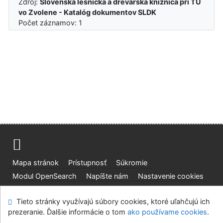
Zdroj:
Slovenská lesnícka a drevárska knižnica pri TU
vo Zvolene - Katalóg dokumentov SLDK
Počet záznamov: 1
Mapa stránok
Prístupnosť
Súkromie
Modul OpenSearch
Napíšte nám
Nastavenie cookies
Slovenská lesnícka a drevárska knižnica pri Technickej
Tieto stránky využívajú súbory cookies, ktoré uľahčujú ich
univerzite vo Zvolene
prezeranie. Ďalšie informácie o tom
ako používame cookies
.