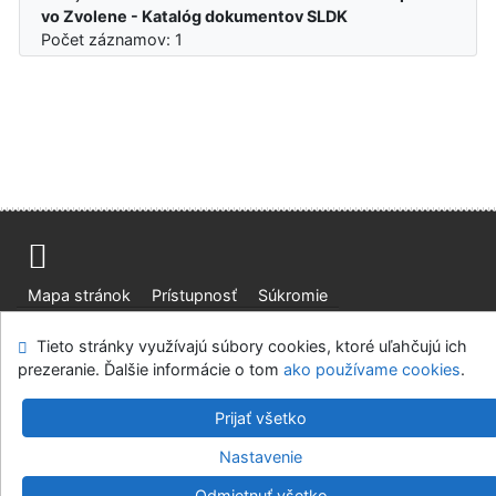
vo Zvolene - Katalóg dokumentov SLDK
Počet záznamov: 1
Mapa stránok
Prístupnosť
Súkromie
Modul OpenSearch
Napíšte nám
Nastavenie cookies
Tieto stránky využívajú súbory cookies, ktoré uľahčujú ich
prezeranie. Ďalšie informácie o tom
ako používame cookies
.
Slovenská lesnícka a drevárska knižnica pri Technickej
univerzite vo Zvolene
Prijať všetko
©1993-2026
IPAC
v.4.8.63a
-
Cosmotron Slovakia, s.r.o.
Nastavenie
Odmietnuť všetko