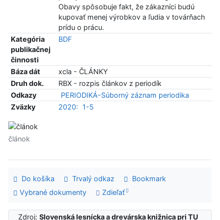
Obavy spôsobuje fakt, že zákazníci budú
kupovať menej výrobkov a ľudia v továrňach
prídu o prácu.
Kategória
BDF
publikačnej
činnosti
Báza dát
xcla - ČLÁNKY
Druh dok.
RBX - rozpis článkov z periodík
Odkazy
PERIODIKÁ-Súborný záznam periodika
Zväzky
2020:
1-5
článok
Do košíka
Trvalý odkaz
Bookmark
Vybrané dokumenty
Zdieľať
Zdroj:
Slovenská lesnícka a drevárska knižnica pri TU