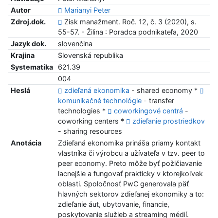
Autor
Marianyi Peter
Zdroj.dok.
Zisk manažment. Roč. 12, č. 3 (2020), s.
55-57. - Žilina : Poradca podnikateľa, 2020
Jazyk dok.
slovenčina
Krajina
Slovenská republika
Systematika
621.39
004
Heslá
zdieľaná ekonomika
- shared economy *
komunikačné technológie
- transfer
technologies *
coworkingové centrá
-
coworking centers *
zdieľanie prostriedkov
- sharing resources
Anotácia
Zdieľaná ekonomika prináša priamy kontakt
vlastníka či výrobcu a užívateľa v tzv. peer to
peer economy. Preto môže byť požičiavanie
lacnejšie a fungovať prakticky v ktorejkoľvek
oblasti. Spoločnosť PwC generovala päť
hlavných sektorov zdieľanej ekonomiky a to:
zdieľanie áut, ubytovanie, financie,
poskytovanie služieb a streaming médií.