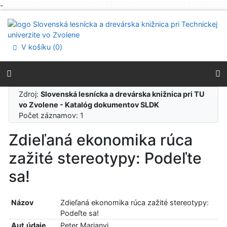
-
Prejsť na obsah
Prejsť na menu
Prehlásenie o webovej prístupnosti
V košíku (
0
)
Zdroj:
Slovenská lesnícka a drevárska knižnica pri TU
vo Zvolene - Katalóg dokumentov SLDK
Počet záznamov: 1
Zdieľaná ekonomika rúca
zažité stereotypy: Podeľte
sa!
Názov
Zdieľaná ekonomika rúca zažité stereotypy:
Podeľte sa!
Aut.údaje
Peter Marianyi