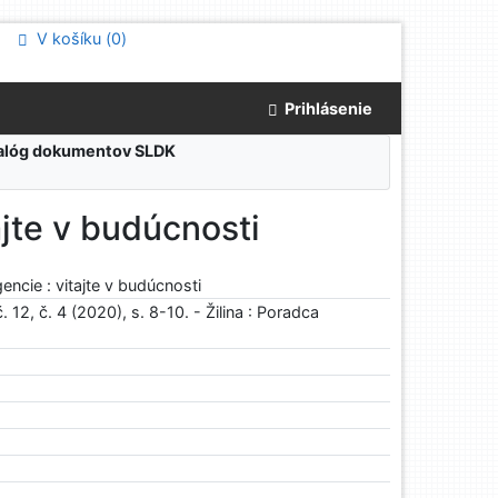
V košíku (
0
)
Prihlásenie
atalóg dokumentov SLDK
tajte v budúcnosti
igencie : vitajte v budúcnosti
12, č. 4 (2020), s. 8-10. - Žilina : Poradca