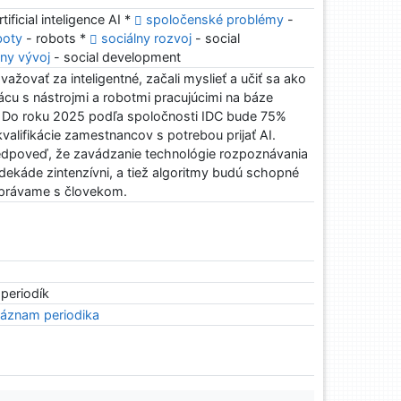
rtificial inteligence AI *
spoločenské problémy
-
boty
- robots *
sociálny rozvoj
- social
lny vývoj
- social development
ovažovať za inteligentné, začali myslieť a učiť sa ako
cu s nástrojmi a robotmi pracujúcimi na báze
I). Do roku 2025 podľa spoločnosti IDC bude 75%
kvalifikácie zamestnancov s potrebou prijať AI.
edpoveď, že zavádzanie technológie rozpoznávania
 dekáde zintenzívni, a tiež algoritmy budú schopné
zprávame s človekom.
 periodík
áznam periodika