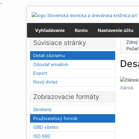
-
Prejsť na obsah
Prejsť na menu
Prehlásenie o webovej prístupnosti
Vyhľadávanie
Konto
Nastavenie účtu
Súvisiace stránky
Zdroj
Počet
Detail záznamu
Desa
Odoslať emailom
Export
Nový dotaz
článok
Zobrazovacie formáty
Skrátený
Použivateľský formát
ISBD všetko
ISO 690