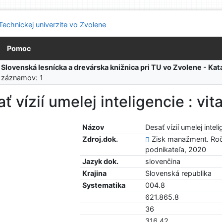
Pomoc
:
Slovenská lesnícka a drevárska knižnica pri TU vo Zvolene - K
 záznamov: 1
ť vízií umelej inteligencie : vi
Názov
Desať vízií umelej intel
Zdroj.dok.
Zisk manažment. Roč. 
podnikateľa, 2020
Jazyk dok.
slovenčina
Krajina
Slovenská republika
Systematika
004.8
621.865.8
36
316.42