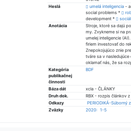
Heslá
umelá inteligencia
- a
social problems *
ro
development *
sociá
Anotácia
Stroje, ktoré sa dajú p
my. Zvykneme si na prá
umelej inteligencie (A
firiem investovať do re
Znepokojujúco znie pr
tváre sa v nasledujúce
oklamať nás, že sa ro
Kategória
BDF
publikačnej
činnosti
Báza dát
xcla - ČLÁNKY
Druh dok.
RBX - rozpis článkov z
Odkazy
PERIODIKÁ-Súborný z
Zväzky
2020:
1-5