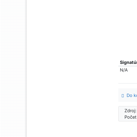
Signatú
N/A
Do ko
Zdroj
Počet