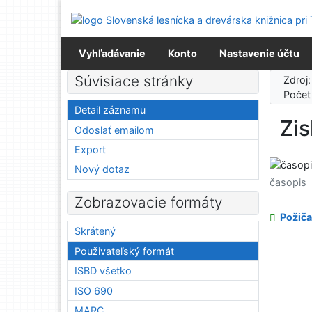
Prejsť na obsah
Prejsť na menu
Prehlásenie o webovej prístupnosti
Vyhľadávanie
Konto
Nastavenie účtu
Súvisiace stránky
Zdroj
Počet
Detail záznamu
Zi
Odoslať emailom
Export
Nový dotaz
časopis
Zobrazovacie formáty
Požiča
Skrátený
Použivateľský formát
ISBD všetko
ISO 690
MARC