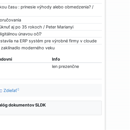
zkou času : prinesie výhody alebo obmedzenia? /
oručovania
knuť aj po 35 rokoch / Peter Marianyi
igitálnou únavou očí?
tavila na ERP systém pre výrobné firmy v cloude
 - zaklínadlo moderného veku
udovni
Info
len prezenčne
Zdieľať
atalóg dokumentov SLDK