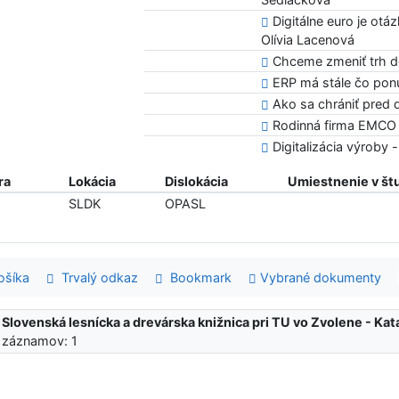
Digitálne euro je otá
Olívia Lacenová
Chceme zmeniť trh d
ERP má stále čo ponú
Ako sa chrániť pred d
Rodinná firma EMCO s
Digitalizácia výroby
ra
Lokácia
Dislokácia
Umiestnenie v št
SLDK
OPASL
šíka
Trvalý odkaz
Bookmark
Vybrané dokumenty
:
Slovenská lesnícka a drevárska knižnica pri TU vo Zvolene - K
 záznamov: 1