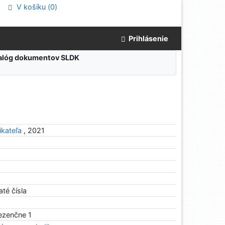
V košíku (
0
)
Prihlásenie
atalóg dokumentov SLDK
kateľa
, 2021
até čísla
rezenčne 1