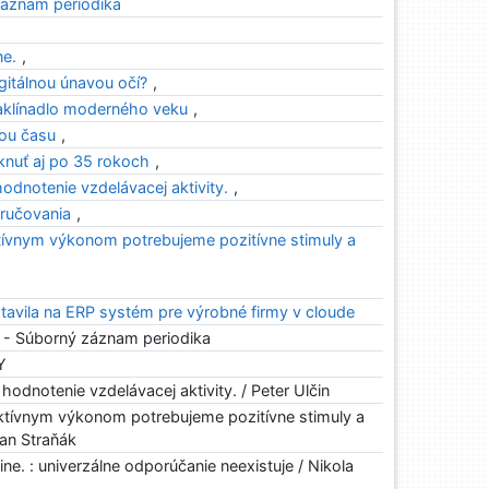
áznam periodika
ne.
,
gitálnou únavou očí?
,
zaklínadlo moderného veku
,
kou času
,
knuť aj po 35 rokoch
,
odnotenie vzdelávacej aktivity.
,
ručovania
,
ktívnym výkonom potrebujeme pozitívne stimuly a
avila na ERP systém pre výrobné firmy v cloude
 - Súborný záznam periodika
Y
hodnotenie vzdelávacej aktivity. / Peter Ulčin
ektívnym výkonom potrebujeme pozitívne stimuly a
an Straňák
ne. : univerzálne odporúčanie neexistuje / Nikola