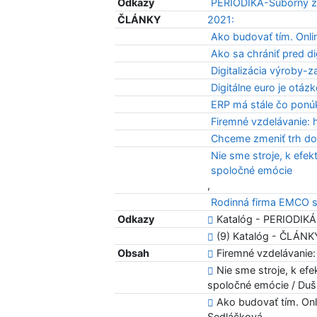
Odkazy
PERIODIKÁ-Súborný z
ČLÁNKY
2021:
Ako budovať tím. Onli
Ako sa chrániť pred di
Digitalizácia výroby-
Digitálne euro je otáz
ERP má stále čo ponú
Firemné vzdelávanie: h
Chceme zmeniť trh do
Nie sme stroje, k efe
spoločné emócie
,
Rodinná firma EMCO st
Odkazy
Katalóg - PERIODIKÁ
(9) Katalóg - ČLÁNK
Obsah
Firemné vzdelávanie: 
Nie sme stroje, k ef
spoločné emócie / Duš
Ako budovať tím. Onli
Sedláčková