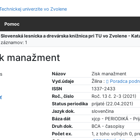
Pomoc
:
Slovenská lesnícka a drevárska knižnica pri TU vo Zvolene - K
 záznamov: 1
sk manažment
Názov
Zisk manažment
Vyd.údaje
Žilina :
Poradca podni
ISSN
1337-2433
Roč., číslo
Roč. 13 č. 2-3 (2021)
ť
Status periodika
prijaté (22.04.2021)
Jazyk dok.
slovenčina
Báza dát
xjcp - PERIODIKÁ - Prij
Druh dok.
BCA - časopisy
Počet ex.
1, z toho voľných 0, p