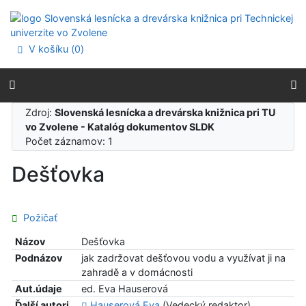
Prejsť na obsah
Prejsť na menu
Prehlásenie o webovej prístupnosti
V košíku (
0
)
Zdroj:
Slovenská lesnícka a drevárska knižnica pri TU
vo Zvolene - Katalóg dokumentov SLDK
Počet záznamov: 1
Dešťovka
Požičať
Názov
Dešťovka
Podnázov
jak zadržovat dešťovou vodu a využívat ji na
zahradě a v domácnosti
Aut.údaje
ed. Eva Hauserová
Ďalší autori
Hauserová Eva
(Vedecký redaktor)