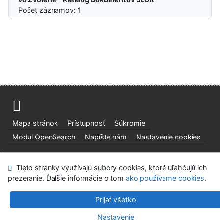
Počet záznamov: 1
Mapa stránok
Prístupnosť
Súkromie
Modul OpenSearch
Napíšte nám
Nastavenie cookies
Slovenská lesnícka a drevárska knižnica pri Technickej
Tieto stránky využívajú súbory cookies, ktoré uľahčujú ich
univerzite vo Zvolene
prezeranie. Ďalšie informácie o tom
ako používame cookies
.
©1993-2026
IPAC
v.4.8.63a
-
Cosmotron Slovakia, s.r.o.
Prijať všetko
Nastavenie