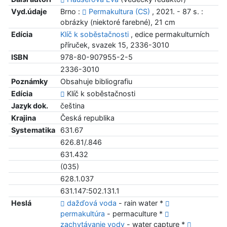
Vyd.údaje
Brno :
Permakultura (CS)
, 2021. - 87 s. :
obrázky (niektoré farebné), 21 cm
Edícia
Klíč k soběstačnosti
, edice permakulturních
příruček, svazek 15, 2336-3010
ISBN
978-80-907955-2-5
2336-3010
Poznámky
Obsahuje bibliografiu
Edícia
Klíč k soběstačnosti
Jazyk dok.
čeština
Krajina
Česká republika
Systematika
631.67
626.81/.846
631.432
(035)
628.1.037
631.147:502.131.1
Heslá
dažďová voda
- rain water *
permakultúra
- permaculture *
zachytávanie vody
- water capture *