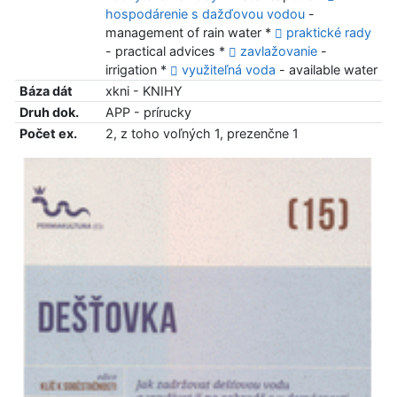
hospodárenie s dažďovou vodou
-
management of rain water *
praktické rady
- practical advices *
zavlažovanie
-
irrigation *
využiteľná voda
- available water
Báza dát
xkni - KNIHY
Druh dok.
APP - prírucky
Počet ex.
2, z toho voľných 1, prezenčne 1