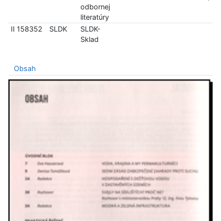
odbornej
literatúry
II 158352
SLDK
SLDK-
Sklad
Obsah