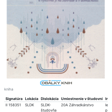
kniha
Signatúra
Lokácia
Dislokácia
Umiestnenie v študovni
Inf
II 158351
SLDK
SLDK-
20A Záhradkárstvo
len
študovňa
pre