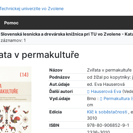
Pomoc
:
Slovenská lesnícka a drevárska knižnica pri TU vo Zvolene - K
 záznamov: 1
ata v permakultuře
Názov
Zvířata v permakultuře
Podnázov
od žížal po kopytníky:
Aut.údaje
ed. Eva Hauserová
Ďalší autori
Hauserová Eva
(Vede
Vyd.údaje
Brno :
Permakultura 
cm
Edícia
Klíč k soběstačnosti
, 
3010
ISBN
978-80-906852-9-1
2336-3010