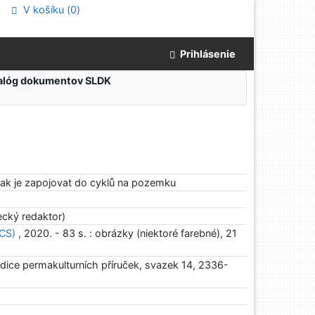
V košíku (
0
)
Prihlásenie
atalóg dokumentov SLDK
 jak je zapojovat do cyklů na pozemku
cký redaktor)
(CS)
, 2020. - 83 s. : obrázky (niektoré farebné), 21
edice permakulturních příruček, svazek 14, 2336-