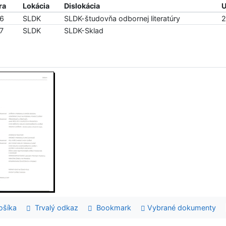
ra
Lokácia
Dislokácia
U
46
SLDK
SLDK-študovňa odbornej literatúry
2
7
SLDK
SLDK-Sklad
šíka
Trvalý odkaz
Bookmark
Vybrané dokumenty