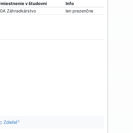
miestnenie v študovni
Info
0A Záhradkárstvo
len prezenčne
Zdieľať