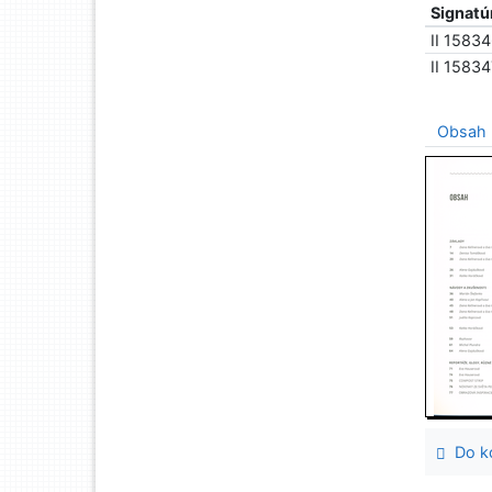
Signatú
II 1583
II 15834
Obsah
Do ko