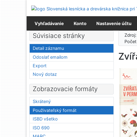
Prejsť na obsah
Prejsť na menu
Prehlásenie o webovej prístupnosti
Vyhľadávanie
Konto
Nastavenie účtu
Súvisiace stránky
Zdroj
Počet
Detail záznamu
Zvíř
Odoslať emailom
Export
Nový dotaz
Zobrazovacie formáty
Skrátený
Použivateľský formát
ISBD všetko
ISO 690
MARC