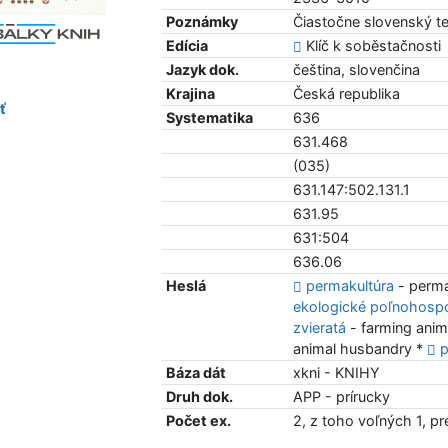
Poznámky
Čiastočne slovenský te
Edícia
Klíč k soběstačnosti
Jazyk dok.
čeština, slovenčina
Krajina
Česká republika
ť
Systematika
636
631.468
(035)
631.147:502.131.1
631.95
631:504
636.06
Heslá
permakultúra
- perma
ekologické poľnohosp
zvieratá
- farming anim
animal husbandry *
p
Báza dát
xkni - KNIHY
Druh dok.
APP - prírucky
Počet ex.
2, z toho voľných 1, p