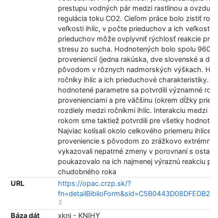
prestupu vodných pár medzi rastlinou a ovzduším
regulácia toku CO2. Cieľom práce bolo zistiť rozd
veľkosti ihlíc, v počte prieduchov a ich veľkosti. 
prieduchov môže ovplyvniť rýchlosť reakcie pri 
stresu zo sucha. Hodnotených bolo spolu 960 ihl
proveniencií (jedna rakúska, dve slovenské a dve
pôvodom v rôznych nadmorských výškach. Hodno
ročníky ihlíc a ich prieduchové charakteristiky. P
hodnotené parametre sa potvrdili významné rozd
provenienciami a pre väčšinu (okrem dĺžky pried
rozdiely medzi ročníkmi ihlíc. Interakciu medzi p
rokom sme taktiež potvrdili pre všetky hodnoten
Najviac kolísali okolo celkového priemeru ihlice 3
proveniencie s pôvodom zo zrážkovo extrémnych
vykazovali nepatrné zmeny v porovnaní s ostatn
poukazovalo na ich najmenej výraznú reakciu p
chudobného roka
URL
https://opac.crzp.sk/?
fn=detailBiblioForm&sid=C5B0443D08DFEDB2
Báza dát
xkni - KNIHY