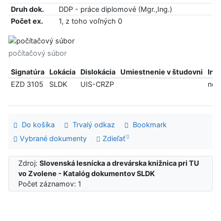
Druh dok.
DDP - práce diplomové (Mgr.,Ing.)
Počet ex.
1, z toho voľných 0
počítačový súbor
Signatúra
Lokácia
Dislokácia
Umiestnenie v študovni
Inf
EZD 3105
SLDK
UIS-CRZP
ned
Do košíka
Trvalý odkaz
Bookmark
Vybrané dokumenty
Zdieľať
Zdroj:
Slovenská lesnícka a drevárska knižnica pri TU
vo Zvolene - Katalóg dokumentov SLDK
Počet záznamov: 1