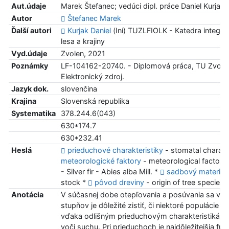
Aut.údaje
Marek Štefanec; vedúci dipl. práce Daniel Kurjak
Autor
Štefanec Marek
Ďalší autori
Kurjak Daniel
(Iní) TUZLFIOLK - Katedra integro
lesa a krajiny
Vyd.údaje
Zvolen, 2021
Poznámky
LF-104162-20740. - Diplomová práca, TU Zvolen
Elektronický zdroj.
Jazyk dok.
slovenčina
Krajina
Slovenská republika
Systematika
378.244.6(043)
630*174.7
630*232.41
Heslá
prieduchové charakteristiky
- stomatal charact
meteorologické faktory
- meteorological factors
- Silver fir - Abies alba Mill. *
sadbový materiál
stock *
pôvod dreviny
- origin of tree species
Anotácia
V súčasnej dobe otepľovania a posúvania sa ve
stupňov je dôležité zistiť, či niektoré populácie 
vďaka odlišným prieduchovým charakteristikám 
voči suchu. Pri prieduchoch je najdôležitejšia fun