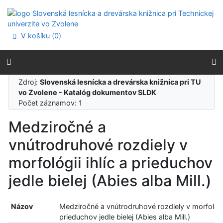
Prejsť na obsah
Prejsť na menu
Prehlásenie o webovej prístupnosti
V košíku (
0
)
Zdroj:
Slovenská lesnícka a drevárska knižnica pri TU
vo Zvolene - Katalóg dokumentov SLDK
Počet záznamov: 1
Medziročné a
vnútrodruhové rozdiely v
morfológii ihlíc a prieduchov
jedle bielej (Abies alba Mill.)
Názov
Medziročné a vnútrodruhové rozdiely v morfológii
prieduchov jedle bielej (Abies alba Mill.)