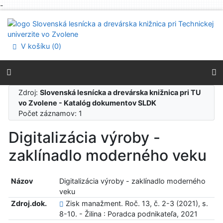
-
Prejsť na obsah
Prejsť na menu
Prehlásenie o webovej prístupnosti
V košíku (
0
)
Zdroj:
Slovenská lesnícka a drevárska knižnica pri TU
vo Zvolene - Katalóg dokumentov SLDK
Počet záznamov: 1
Digitalizácia výroby -
zaklínadlo moderného veku
Názov
Digitalizácia výroby - zaklínadlo moderného
veku
Zdroj.dok.
Zisk manažment. Roč. 13, č. 2-3 (2021), s.
8-10. - Žilina : Poradca podnikateľa, 2021