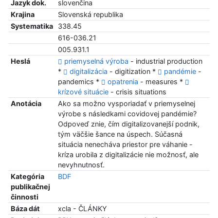
Jazyk dok.
slovenčina
Krajina
Slovenská republika
Systematika
338.45
616-036.21
005.931.1
Heslá
priemyselná výroba
- industrial production
*
digitalizácia
- digitization *
pandémie
-
pandemics *
opatrenia
- measures *
krízové situácie
- crisis situations
Anotácia
Ako sa možno vysporiadať v priemyselnej
výrobe s následkami covidovej pandémie?
Odpoveď znie, čím digitalizovanejší podnik,
tým väčšie šance na úspech. Súčasná
situácia nenecháva priestor pre váhanie -
kríza urobila z digitalizácie nie možnosť, ale
nevyhnutnosť.
Kategória
BDF
publikačnej
činnosti
Báza dát
xcla - ČLÁNKY