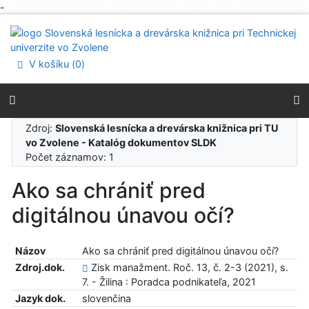
-
Prejsť na obsah
Prejsť na menu
Prehlásenie o webovej prístupnosti
V košíku (
0
)
Zdroj:
Slovenská lesnícka a drevárska knižnica pri TU
vo Zvolene - Katalóg dokumentov SLDK
Počet záznamov: 1
Ako sa chrániť pred
digitálnou únavou očí?
Názov
Ako sa chrániť pred digitálnou únavou očí?
Zdroj.dok.
Zisk manažment. Roč. 13, č. 2-3 (2021), s.
7. - Žilina : Poradca podnikateľa, 2021
Jazyk dok.
slovenčina