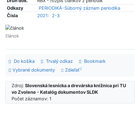
Druh dok.
RBX - rozpis článkov z periodík
Odkazy
PERIODIKÁ-Súborný záznam periodika
Čísla
2021:
2-3
článok
Do košíka
Trvalý odkaz
Bookmark
Vybrané dokumenty
Zdieľať
Zdroj:
Slovenská lesnícka a drevárska knižnica pri TU
vo Zvolene - Katalóg dokumentov SLDK
Počet záznamov: 1