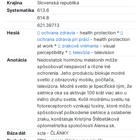
Krajina
Slovenská republika
Systematika
613.6
614.8
621.397.13
Heslá
ochrana zdravia
- health protection *
ochrana zdravia pri práci
- health protection
at work *
zrakové vnímania
- visual
perceptibility *
televízia
- television
Anotácia
Nedostatok hormónu melatonín môže
spôsobovať nespavosť a rôzne iné
ochorenia. Jeho produkciu blokuje modré
svetlo z obrazovky mobilu, počítača,
televízora. Modré svetlo je špecifické tým, že
sietnica oka sa aktivuje 100 krát viac ako u
iného druhu svetla. Kvôli modrému svetlu na
fotoreceptoroch vznikajú toxíny, ktoré môžu
spôsobovať poškodenie sietnice a oslabenie
zraku, konštatuje Kristýna Štěbetáková
optometristka spoločnosti Alensa.sk.
Báza dát
xcla - ČLÁNKY