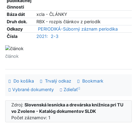
publikačnej
činnosti
Báza dát
xcla - ČLÁNKY
Druh dok.
RBX - rozpis článkov z periodík
Odkazy
PERIODIKÁ-Súborný záznam periodika
Čísla
2021:
2-3
článok
Do košíka
Trvalý odkaz
Bookmark
Vybrané dokumenty
Zdieľať
Zdroj:
Slovenská lesnícka a drevárska knižnica pri TU
vo Zvolene - Katalóg dokumentov SLDK
Počet záznamov: 1