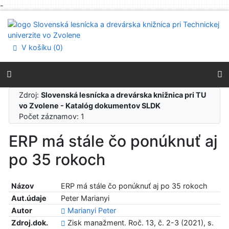
-
Prejsť na obsah
Prejsť na menu
Prehlásenie o webovej prístupnosti
V košíku (
0
)
Zdroj:
Slovenská lesnícka a drevárska knižnica pri TU
vo Zvolene - Katalóg dokumentov SLDK
Počet záznamov: 1
ERP má stále čo ponúknuť aj
po 35 rokoch
Názov
ERP má stále čo ponúknuť aj po 35 rokoch
Aut.údaje
Peter Marianyi
Autor
Marianyi Peter
Zdroj.dok.
Zisk manažment. Roč. 13, č. 2-3 (2021), s.