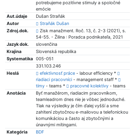
potrebujeme pozitívne stimuly a spoločné
emócie
Aut.údaje
Dušan Straňák
Autor
Straňák Dušan
Zdroj.dok.
Zisk manažment. Roč. 13, č. 2-3 (2021), s.
54-55. - Žilina : Poradca podnikateľa, 2021
Jazyk dok.
slovenčina
Krajina
Slovenská republika
Systematika
005-051
331.103.246
Heslá
efektívnosť práce
- labour efficiency *
riadiaci pracovníci
- management staff *
tímy
- teams *
pracovné kolektívy
- teams
Anotácia
Byť manažérom, riadiacim pracovníkom,
teamleadrom dnes nie je vôbec jednoduché.
Tlak na výsledky je čím ďalej vyšší a sme
zahltení zbytočnou e-mailovou a telefonickou
komunikáciou a často aj zbytočnými a
únavnými mítingami.
Kategória
BDF