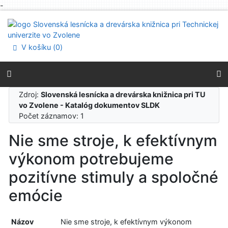
-
Prejsť na obsah
Prejsť na menu
Prehlásenie o webovej prístupnosti
V košíku (
0
)
Zdroj:
Slovenská lesnícka a drevárska knižnica pri TU
vo Zvolene - Katalóg dokumentov SLDK
Počet záznamov: 1
Nie sme stroje, k efektívnym
výkonom potrebujeme
pozitívne stimuly a spoločné
emócie
Názov
Nie sme stroje, k efektívnym výkonom