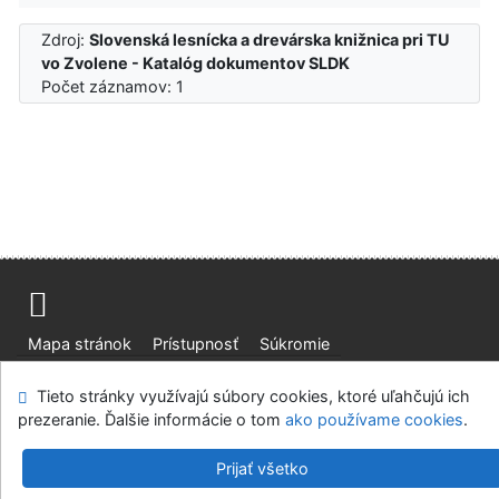
Zdroj:
Slovenská lesnícka a drevárska knižnica pri TU
vo Zvolene - Katalóg dokumentov SLDK
Počet záznamov: 1
Mapa stránok
Prístupnosť
Súkromie
Modul OpenSearch
Napíšte nám
Nastavenie cookies
Tieto stránky využívajú súbory cookies, ktoré uľahčujú ich
prezeranie. Ďalšie informácie o tom
ako používame cookies
.
Slovenská lesnícka a drevárska knižnica pri Technickej
univerzite vo Zvolene
Prijať všetko
©1993-2026
IPAC
v.4.8.63a
-
Cosmotron Slovakia, s.r.o.