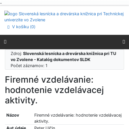
-
Prejsť na obsah
Prejsť na menu
Prehlásenie o webovej prístupnosti
V košíku (
0
)
Zdroj:
Slovenská lesnícka a drevárska knižnica pri TU
vo Zvolene - Katalóg dokumentov SLDK
Počet záznamov: 1
Firemné vzdelávanie:
hodnotenie vzdelávacej
aktivity.
Názov
Firemné vzdelávanie: hodnotenie vzdelávacej
aktivity.
Aut.údaje
Peter Ulčin