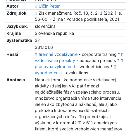
Autor
Ulčin Peter
Zdroj.dok.
Zisk manažment. Roč. 13, č. 2-3 (2021), s.
56-60. - Žilina : Poradca podnikateľa, 2021
Jazyk dok.
slovenčina
Krajina
Slovenská republika
Systematika
37
331.101.6
Heslá
firemné vzdelávanie
- corporate training *
vzdelávacie projekty
- education projects *
pracovná výkonnosť
- work efficiency *
vyhodnotenia
- evaluations
Anotácia
Napriek tomu, že hodnotenie vzdelávacej
aktivity (ďalej len VA) patrí medzi
najdôležitejšie fázy vzdelávacieho procesu,
množstvo organizácií vníma túto intervenciu
nielen ako zbytočnú a nákladnú, ale aj ako
prekážku k dosahovaniu dôležitejších
organizačných cieľov. To potvrdzuje aj
výskum, v ktorom 42 % z 611 amerických
firiem, ktoré svojich vrcholových manažérov