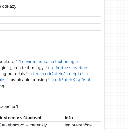
ké odkazy
culture *
environmentálne technológie
-
ogies green technology *
prírodné stavebné
ding materials *
trvalo udržateľná energia
*
nie
- sustainable housing *
udržateľný spôsob
ing
rezenčne 1
estnenie v študovni
Info
Stavebníctvo + materiály
len prezenčne