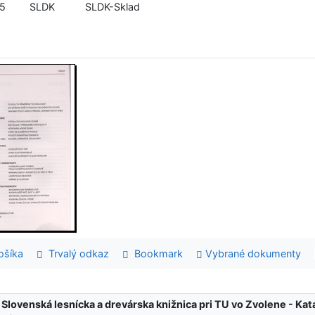
95
SLDK
SLDK-Sklad
šíka
Trvalý odkaz
Bookmark
Vybrané dokumenty
:
Slovenská lesnícka a drevárska knižnica pri TU vo Zvolene - K