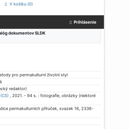
V košíku (
0
)
Prihlásenie
atalóg dokumentov SLDK
etody pro permakulturní životní styl
á
cký redaktor)
 (CS)
, 2021. - 94 s. : fotografie, obrázky (niektoré
edice permakulturních příruček, svazek 16, 2336-