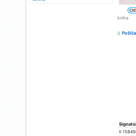
kniha
Požiča
Signatú
II 1584