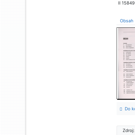
II 1584
Obsah
Do ko
Zdroj