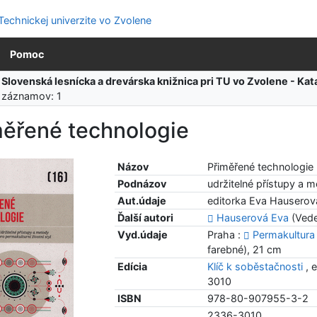
Pomoc
:
Slovenská lesnícka a drevárska knižnica pri TU vo Zvolene - K
 záznamov: 1
měřené technologie
Názov
Přiměřené technologie
Podnázov
udržitelné přístupy a m
Aut.údaje
editorka Eva Hauserov
Ďalší autori
Hauserová Eva
(Vede
Vyd.údaje
Praha :
Permakultura
farebné), 21 cm
Edícia
Klíč k soběstačnosti
, 
3010
ISBN
978-80-907955-3-2
2336-3010