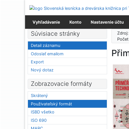
Prejsť na obsah
Prejsť na menu
Prehlásenie o webovej prístupnosti
Vyhľadávanie
Konto
Nastavenie účtu
Súvisiace stránky
Zdroj
Počet
Detail záznamu
Při
Odoslať emailom
Export
Nový dotaz
Zobrazovacie formáty
Skrátený
Použivateľský formát
ISBD všetko
ISO 690
MARC