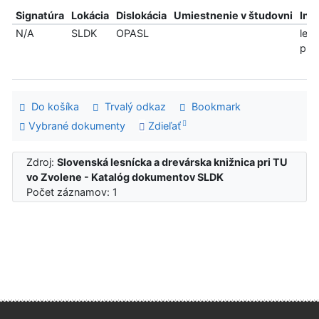
Signatúra
Lokácia
Dislokácia
Umiestnenie v študovni
Inf
N/A
SLDK
OPASL
len
pre
Do košíka
Trvalý odkaz
Bookmark
Vybrané dokumenty
Zdieľať
Zdroj:
Slovenská lesnícka a drevárska knižnica pri TU
vo Zvolene - Katalóg dokumentov SLDK
Počet záznamov: 1