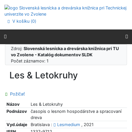
Prejsť na obsah
Prejsť na menu
Prehlásenie o webovej prístupnosti
V košíku (
0
)
Zdroj:
Slovenská lesnícka a drevárska knižnica pri TU
vo Zvolene - Katalóg dokumentov SLDK
Počet záznamov: 1
Les & Letokruhy
Požičať
Názov
Les & Letokruhy
Podnázov
časopis o lesnom hospodárstve a spracovaní
dreva
Vyd.údaje
Bratislava :
Lesmedium
, 2021
ISSN
1337-9712