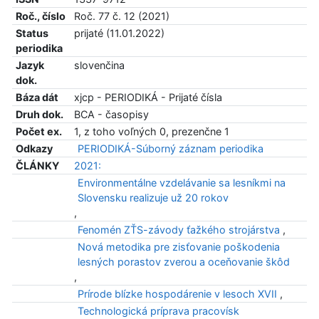
Roč., číslo
Roč. 77 č. 12 (2021)
Status
prijaté (11.01.2022)
periodika
Jazyk
slovenčina
dok.
Báza dát
xjcp - PERIODIKÁ - Prijaté čísla
Druh dok.
BCA - časopisy
Počet ex.
1, z toho voľných 0, prezenčne 1
Odkazy
PERIODIKÁ-Súborný záznam periodika
ČLÁNKY
2021:
Environmentálne vzdelávanie sa lesníkmi na
Slovensku realizuje už 20 rokov
,
Fenomén ZŤS-závody ťažkého strojárstva
,
Nová metodika pre zisťovanie poškodenia
lesných porastov zverou a oceňovanie škôd
,
Prírode blízke hospodárenie v lesoch XVII
,
Technologická príprava pracovísk