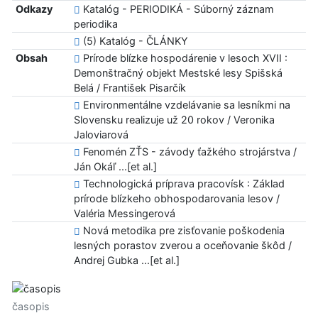
Odkazy
Katalóg - PERIODIKÁ - Súborný záznam
periodika
(5) Katalóg - ČLÁNKY
Obsah
Prírode blízke hospodárenie v lesoch XVII :
Demonštračný objekt Mestské lesy Spišská
Belá / František Pisarčík
Environmentálne vzdelávanie sa lesníkmi na
Slovensku realizuje už 20 rokov / Veronika
Jaloviarová
Fenomén ZŤS - závody ťažkého strojárstva /
Ján Okáľ ...[et al.]
Technologická príprava pracovísk : Základ
prírode blízkeho obhospodarovania lesov /
Valéria Messingerová
Nová metodika pre zisťovanie poškodenia
lesných porastov zverou a oceňovanie škôd /
Andrej Gubka ...[et al.]
časopis