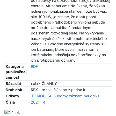
požiadavky na dostupnosť zdrojov elektrickej
energie. Ak zoberieme do úvahy, že výkon
jednej rýchlonabíjacej stanice môže byť viac
ako 100 kW, je zrejmé, že dostupnosť
potrebného krátkodobého výkonu nebude
možné dosiahnuť iba štandardným
posilnením rozvodnej siete. Na vykrývanie
nárazových špičiek odberného elektrického
výkonu sú vhodné energetické systémy s Li-
ion batériami, ktoré svojim rozsahom a
konštrukciou prinášajú nové požiadavky na
ich protipožiarnu ochranu.
Kategória
BDF
publikačnej
činnosti
Báza dát
xcla - ČLÁNKY
Druh dok.
RBX - rozpis článkov z periodík
Odkazy
PERIODIKÁ-Súborný záznam periodika
Čísla
2021:
4