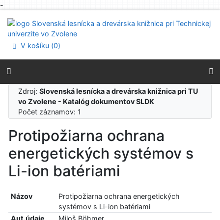
-
Prejsť na obsah
Prejsť na menu
Prehlásenie o webovej prístupnosti
V košíku (
0
)
Zdroj:
Slovenská lesnícka a drevárska knižnica pri TU
vo Zvolene - Katalóg dokumentov SLDK
Počet záznamov: 1
Protipožiarna ochrana
energetických systémov s
Li-ion batériami
Názov
Protipožiarna ochrana energetických
systémov s Li-ion batériami
Aut.údaje
Miloš Böhmer