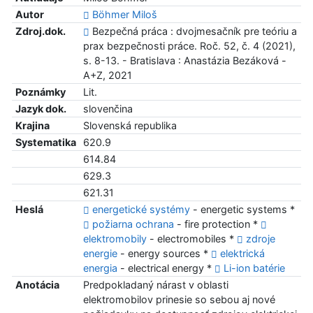
Autor
Böhmer Miloš
Zdroj.dok.
Bezpečná práca : dvojmesačník pre teóriu a
prax bezpečnosti práce. Roč. 52, č. 4 (2021),
s. 8-13. - Bratislava : Anastázia Bezáková -
A+Z, 2021
Poznámky
Lit.
Jazyk dok.
slovenčina
Krajina
Slovenská republika
Systematika
620.9
614.84
629.3
621.31
Heslá
energetické systémy
- energetic systems *
požiarna ochrana
- fire protection *
elektromobily
- electromobiles *
zdroje
energie
- energy sources *
elektrická
energia
- electrical energy *
Li-ion batérie
Anotácia
Predpokladaný nárast v oblasti
elektromobilov prinesie so sebou aj nové