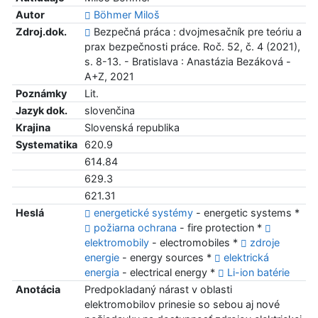
Autor
Böhmer Miloš
Zdroj.dok.
Bezpečná práca : dvojmesačník pre teóriu a
prax bezpečnosti práce. Roč. 52, č. 4 (2021),
s. 8-13. - Bratislava : Anastázia Bezáková -
A+Z, 2021
Poznámky
Lit.
Jazyk dok.
slovenčina
Krajina
Slovenská republika
Systematika
620.9
614.84
629.3
621.31
Heslá
energetické systémy
- energetic systems *
požiarna ochrana
- fire protection *
elektromobily
- electromobiles *
zdroje
energie
- energy sources *
elektrická
energia
- electrical energy *
Li-ion batérie
Anotácia
Predpokladaný nárast v oblasti
elektromobilov prinesie so sebou aj nové