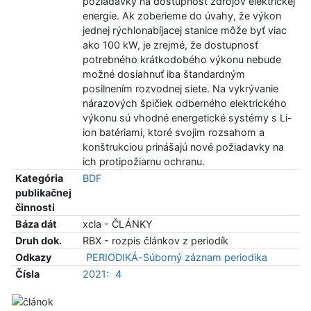
požiadavky na dostupnosť zdrojov elektrickej
energie. Ak zoberieme do úvahy, že výkon
jednej rýchlonabíjacej stanice môže byť viac
ako 100 kW, je zrejmé, že dostupnosť
potrebného krátkodobého výkonu nebude
možné dosiahnuť iba štandardným
posilnením rozvodnej siete. Na vykrývanie
nárazových špičiek odberného elektrického
výkonu sú vhodné energetické systémy s Li-
ion batériami, ktoré svojim rozsahom a
konštrukciou prinášajú nové požiadavky na
ich protipožiarnu ochranu.
Kategória
BDF
publikačnej
činnosti
Báza dát
xcla - ČLÁNKY
Druh dok.
RBX - rozpis článkov z periodík
Odkazy
PERIODIKÁ-Súborný záznam periodika
Čísla
2021:
4