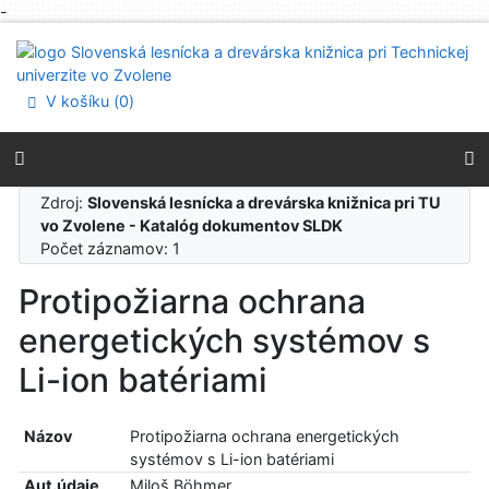
-
Prejsť na obsah
Prejsť na menu
Prehlásenie o webovej prístupnosti
V košíku (
0
)
Zdroj:
Slovenská lesnícka a drevárska knižnica pri TU
vo Zvolene - Katalóg dokumentov SLDK
Počet záznamov: 1
Protipožiarna ochrana
energetických systémov s
Li-ion batériami
Názov
Protipožiarna ochrana energetických
systémov s Li-ion batériami
Aut.údaje
Miloš Böhmer