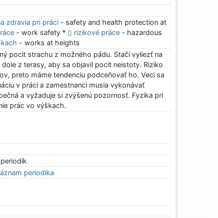
 zdravia pri práci
- safety and health protection at
ráce
- work safety *
rizikové práce
- hazardous
škach
- works at heights
lný pocit strachu z možného pádu. Stačí vyliezť na
 dole z terasy, aby sa objavil pocit neistoty. Riziko
otov, preto máme tendenciu podceňovať ho. Veci sa
tuáciu v práci a zamestnanci musia vykonávať
zpečná a vyžaduje si zvýšenú pozornosť. Fyzika pri
nie prác vo výškach.
 periodík
áznam periodika