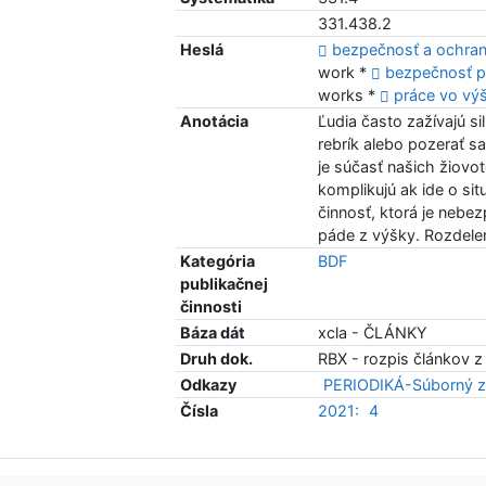
331.438.2
Heslá
bezpečnosť a ochrana
work *
bezpečnosť p
works *
práce vo vý
Anotácia
Ľudia často zažívajú si
rebrík alebo pozerať sa
je súčasť našich žiov
komplikujú ak ide o si
činnosť, ktorá je nebe
páde z výšky. Rozdele
Kategória
BDF
publikačnej
činnosti
Báza dát
xcla - ČLÁNKY
Druh dok.
RBX - rozpis článkov z
Odkazy
PERIODIKÁ-Súborný z
Čísla
2021:
4