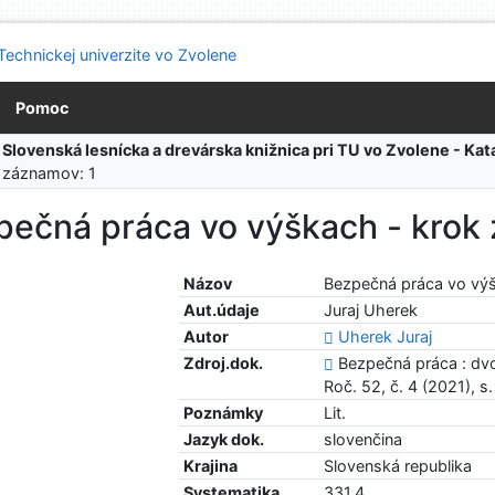
Pomoc
:
Slovenská lesnícka a drevárska knižnica pri TU vo Zvolene - K
 záznamov: 1
pečná práca vo výškach - krok
Názov
Bezpečná práca vo vý
Aut.údaje
Juraj Uherek
Autor
Uherek Juraj
Zdroj.dok.
Bezpečná práca : dvo
Roč. 52, č. 4 (2021), s
Poznámky
Lit.
Jazyk dok.
slovenčina
Krajina
Slovenská republika
Systematika
331.4