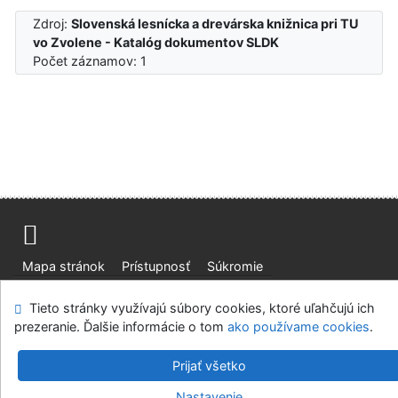
Zdroj:
Slovenská lesnícka a drevárska knižnica pri TU
vo Zvolene - Katalóg dokumentov SLDK
Počet záznamov: 1
Mapa stránok
Prístupnosť
Súkromie
Modul OpenSearch
Napíšte nám
Nastavenie cookies
Tieto stránky využívajú súbory cookies, ktoré uľahčujú ich
prezeranie. Ďalšie informácie o tom
ako používame cookies
.
Slovenská lesnícka a drevárska knižnica pri Technickej
univerzite vo Zvolene
Prijať všetko
©1993-2026
IPAC
v.4.8.63a
-
Cosmotron Slovakia, s.r.o.
Nastavenie