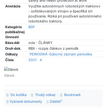
safety and health protection at work
Anotácia
Využitie autonómnych robotických traktorov
- sofistikovaných strojov a špecifiká ich
používania. Riziká pri používaní autonómneho
robotického traktora.
Kategória
BDF
publikačnej
činnosti
Báza dát
xcla - ČLÁNKY
Druh dok.
RBX - rozpis článkov z periodík
Odkazy
PERIODIKÁ-Súborný záznam periodika
Čísla
2021:
4
článok
Do košíka
Trvalý odkaz
Bookmark
Vybrané dokumenty
Zdieľať