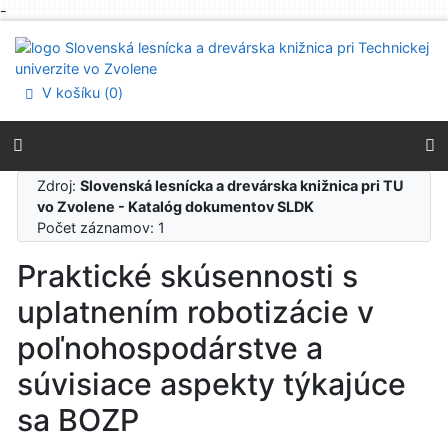
-
Prejsť na obsah
Prejsť na menu
Prehlásenie o webovej prístupnosti
V košíku (
0
)
Zdroj:
Slovenská lesnícka a drevárska knižnica pri TU
vo Zvolene - Katalóg dokumentov SLDK
Počet záznamov: 1
Praktické skúsennosti s
uplatnením robotizácie v
poľnohospodárstve a
súvisiace aspekty týkajúce
sa BOZP