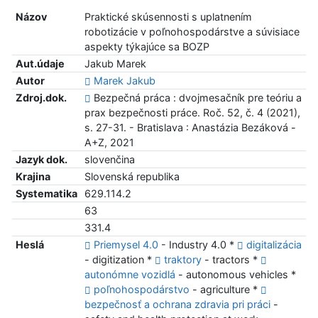
Názov
Praktické skúsennosti s uplatnením
robotizácie v poľnohospodárstve a súvisiace
aspekty týkajúce sa BOZP
Aut.údaje
Jakub Marek
Autor
Marek Jakub
Zdroj.dok.
Bezpečná práca : dvojmesačník pre teóriu a
prax bezpečnosti práce. Roč. 52, č. 4 (2021),
s. 27-31. - Bratislava : Anastázia Bezáková -
A+Z, 2021
Jazyk dok.
slovenčina
Krajina
Slovenská republika
Systematika
629.114.2
63
331.4
Heslá
Priemysel 4.0
- Industry 4.0 *
digitalizácia
- digitization *
traktory
- tractors *
autonómne vozidlá
- autonomous vehicles *
poľnohospodárstvo
- agriculture *
bezpečnosť a ochrana zdravia pri práci
-