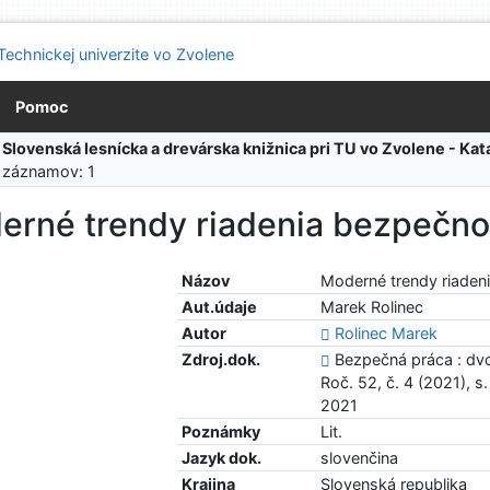
Pomoc
:
Slovenská lesnícka a drevárska knižnica pri TU vo Zvolene - K
 záznamov: 1
erné trendy riadenia bezpečno
Názov
Moderné trendy riaden
Aut.údaje
Marek Rolinec
Autor
Rolinec Marek
Zdroj.dok.
Bezpečná práca : dvo
Roč. 52, č. 4 (2021), s
2021
Poznámky
Lit.
Jazyk dok.
slovenčina
Krajina
Slovenská republika