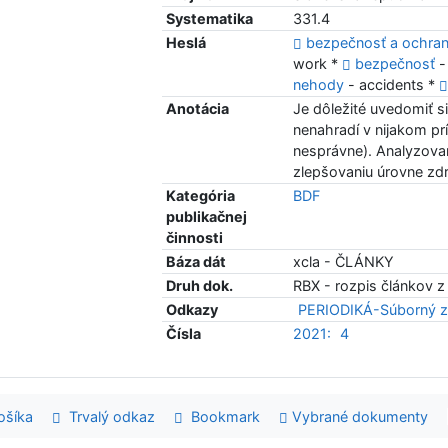
Systematika
331.4
Heslá
bezpečnosť a ochrana
work *
bezpečnosť
-
nehody
- accidents *
Anotácia
Je dôležité uvedomiť si
nenahradí v nijakom prí
nesprávne). Analyzovan
zlepšovaniu úrovne zdr
Kategória
BDF
publikačnej
činnosti
Báza dát
xcla - ČLÁNKY
Druh dok.
RBX - rozpis článkov z
Odkazy
PERIODIKÁ-Súborný z
Čísla
2021:
4
šíka
Trvalý odkaz
Bookmark
Vybrané dokumenty