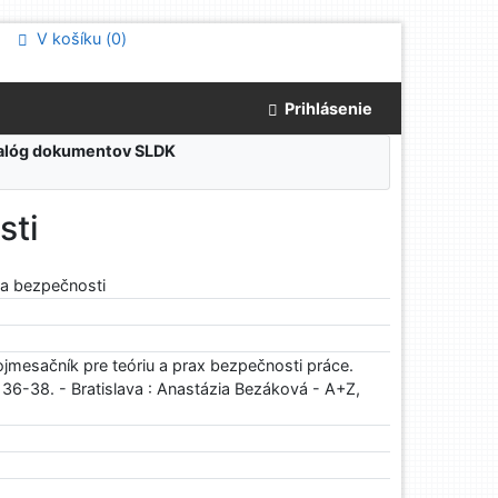
V košíku (
0
)
Prihlásenie
atalóg dokumentov SLDK
sti
ia bezpečnosti
jmesačník pre teóriu a prax bezpečnosti práce.
. 36-38. - Bratislava : Anastázia Bezáková - A+Z,