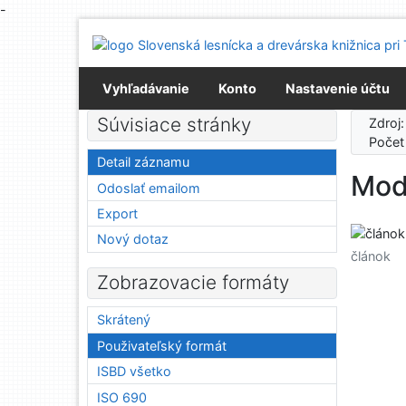
-
Prejsť na obsah
Prejsť na menu
Prehlásenie o webovej prístupnosti
Vyhľadávanie
Konto
Nastavenie účtu
Súvisiace stránky
Zdroj
Počet
Detail záznamu
Mod
Odoslať emailom
Export
Nový dotaz
článok
Zobrazovacie formáty
Skrátený
Použivateľský formát
ISBD všetko
ISO 690