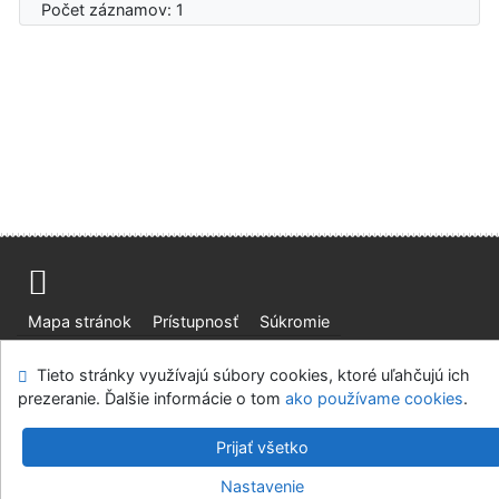
Počet záznamov: 1
Mapa stránok
Prístupnosť
Súkromie
Modul OpenSearch
Napíšte nám
Nastavenie cookies
Tieto stránky využívajú súbory cookies, ktoré uľahčujú ich
prezeranie. Ďalšie informácie o tom
ako používame cookies
.
Slovenská lesnícka a drevárska knižnica pri Technickej
univerzite vo Zvolene
Prijať všetko
©1993-2026
IPAC
v.4.8.63a
-
Cosmotron Slovakia, s.r.o.
Nastavenie