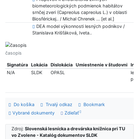
biometeorologických podmienok habitátov
srnčej zveri (Capreolus capreolus L.) v oblasti
Biosférickej.. / Michal Chrenek ... [et al.]
DEA model výkonnosti lesných podnikov /
Stanislava Krišťáková, Iveta..
časopis
Signatúra
Lokácia
Dislokácia
Umiestnenie v študovni
Inf
N/A
SLDK
OPASL
len
pre
Do košíka
Trvalý odkaz
Bookmark
Vybrané dokumenty
Zdieľať
Zdroj:
Slovenská lesnícka a drevárska knižnica pri TU
vo Zvolene - Katalóg dokumentov SLDK