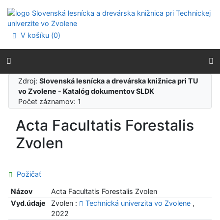
Prejsť na obsah
Prejsť na menu
Prehlásenie o webovej prístupnosti
V košíku (
0
)
Zdroj:
Slovenská lesnícka a drevárska knižnica pri TU
vo Zvolene - Katalóg dokumentov SLDK
Počet záznamov: 1
Acta Facultatis Forestalis
Zvolen
Požičať
Názov
Acta Facultatis Forestalis Zvolen
Vyd.údaje
Zvolen :
Technická univerzita vo Zvolene
,
2022