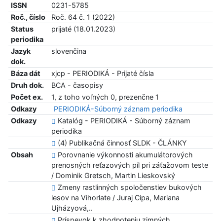
ISSN
0231-5785
Roč., číslo
Roč. 64 č. 1 (2022)
Status
prijaté (18.01.2023)
periodika
Jazyk
slovenčina
dok.
Báza dát
xjcp - PERIODIKÁ - Prijaté čísla
Druh dok.
BCA - časopisy
Počet ex.
1, z toho voľných 0, prezenčne 1
Odkazy
PERIODIKÁ-Súborný záznam periodika
Odkazy
Katalóg - PERIODIKÁ - Súborný záznam
periodika
(4) Publikačná činnosť SLDK - ČLÁNKY
Obsah
Porovnanie výkonnosti akumulátorových
prenosných reťazových píl pri záťažovom teste
/ Dominik Gretsch, Martin Lieskovský
Zmeny rastlinných spoločenstiev bukových
lesov na Vihorlate / Juraj Cipa, Mariana
Ujházyová,..
Príspevok k zhodnoteniu zimných