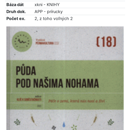
Báza dát
xkni - KNIHY
Druh dok.
APP - prírucky
Počet ex.
2, z toho voľných 2