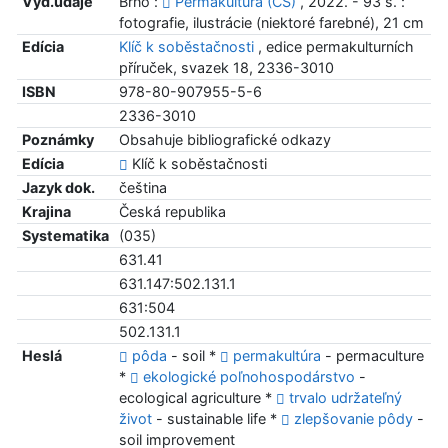
Vyd.údaje
Brno :
Permakultura (CS)
, 2022. - 93 s. :
fotografie, ilustrácie (niektoré farebné), 21 cm
Edícia
Klíč k soběstačnosti
, edice permakulturních
příruček, svazek 18, 2336-3010
ISBN
978-80-907955-5-6
2336-3010
Poznámky
Obsahuje bibliografické odkazy
Edícia
Klíč k soběstačnosti
Jazyk dok.
čeština
Krajina
Česká republika
Systematika
(035)
631.41
631.147:502.131.1
631:504
502.131.1
Heslá
pôda
- soil *
permakultúra
- permaculture
*
ekologické poľnohospodárstvo
-
ecological agriculture *
trvalo udržateľný
život
- sustainable life *
zlepšovanie pôdy
-
soil improvement