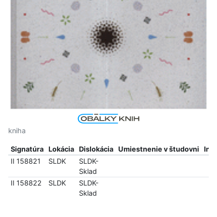
kniha
Signatúra
Lokácia
Dislokácia
Umiestnenie v študovni
Inf
II 158821
SLDK
SLDK-
Sklad
II 158822
SLDK
SLDK-
Sklad