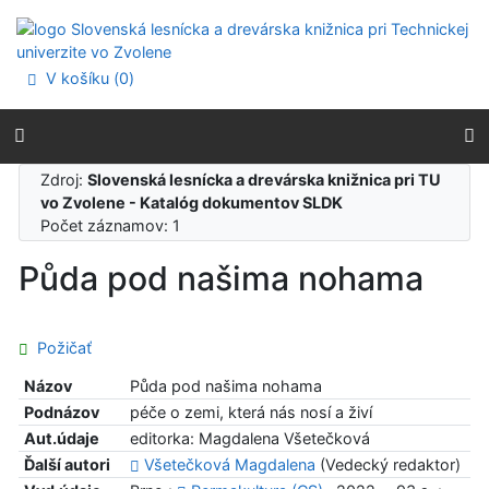
Prejsť na obsah
Prejsť na menu
Prehlásenie o webovej prístupnosti
V košíku (
0
)
Zdroj:
Slovenská lesnícka a drevárska knižnica pri TU
vo Zvolene - Katalóg dokumentov SLDK
Počet záznamov: 1
Půda pod našima nohama
Požičať
Názov
Půda pod našima nohama
Podnázov
péče o zemi, která nás nosí a živí
Aut.údaje
editorka: Magdalena Všetečková
Ďalší autori
Všetečková Magdalena
(Vedecký redaktor)