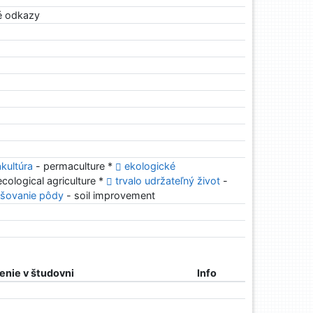
ké odkazy
kultúra
- permaculture *
ekologické
ecological agriculture *
trvalo udržateľný život
-
pšovanie pôdy
- soil improvement
nie v študovni
Info