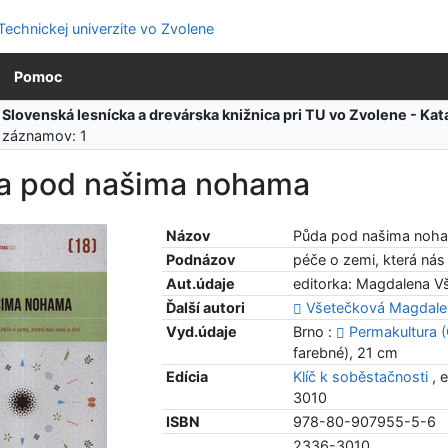
Pomoc
:
Slovenská lesnícka a drevárska knižnica pri TU vo Zvolene - K
 záznamov: 1
a pod našima nohama
Názov
Půda pod našima noh
Podnázov
péče o zemi, která nás 
Aut.údaje
editorka: Magdalena V
Ďalší autori
Všetečková Magdale
Vyd.údaje
Brno :
Permakultura 
farebné), 21 cm
Edícia
Klíč k soběstačnosti
, 
3010
ISBN
978-80-907955-5-6
2336-3010