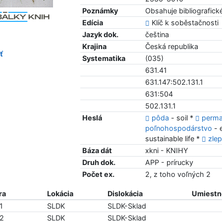
Poznámky
Obsahuje bibliografic
Edícia
Klíč k soběstačnosti
Jazyk dok.
čeština
Krajina
Česká republika
ť
Systematika
(035)
631.41
631.147:502.131.1
631:504
502.131.1
Heslá
pôda
- soil *
perma
poľnohospodárstvo
- 
sustainable life *
zle
Báza dát
xkni - KNIHY
Druh dok.
APP - prírucky
Počet ex.
2, z toho voľných 2
ra
Lokácia
Dislokácia
Umiestne
1
SLDK
SLDK-Sklad
22
SLDK
SLDK-Sklad