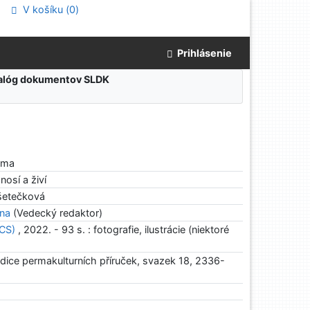
V košíku (
0
)
Prihlásenie
atalóg dokumentov SLDK
ama
nosí a živí
šetečková
na
(Vedecký redaktor)
(CS)
, 2022. - 93 s. : fotografie, ilustrácie (niektoré
edice permakulturních příruček, svazek 18, 2336-