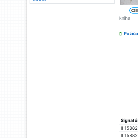
kniha
Požiča
Signatú
II 15882
II 1588