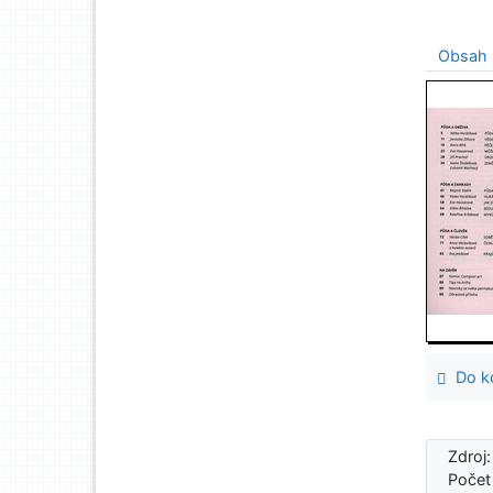
Obsah
Do ko
Zdroj
Počet