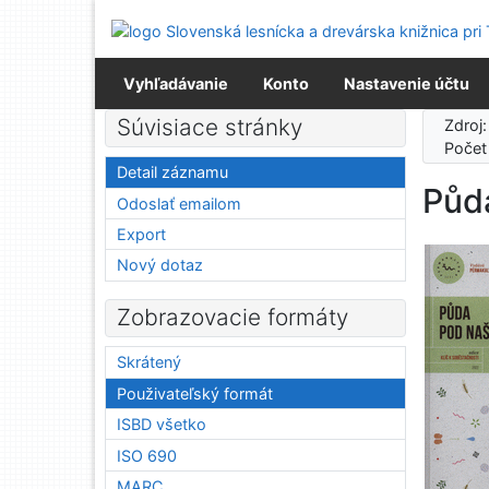
Prejsť na obsah
Prejsť na menu
Prehlásenie o webovej prístupnosti
Vyhľadávanie
Konto
Nastavenie účtu
Súvisiace stránky
Zdroj
Počet
Detail záznamu
Půd
Odoslať emailom
Export
Nový dotaz
Zobrazovacie formáty
Skrátený
Použivateľský formát
ISBD všetko
ISO 690
MARC