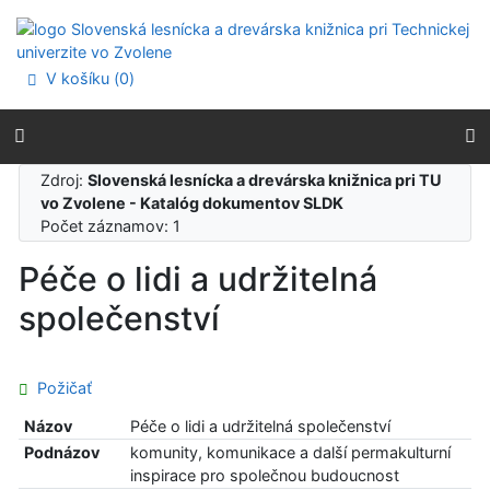
Prejsť na obsah
Prejsť na menu
Prehlásenie o webovej prístupnosti
V košíku (
0
)
Zdroj:
Slovenská lesnícka a drevárska knižnica pri TU
vo Zvolene - Katalóg dokumentov SLDK
Počet záznamov: 1
Péče o lidi a udržitelná
společenství
Požičať
Názov
Péče o lidi a udržitelná společenství
Podnázov
komunity, komunikace a další permakulturní
inspirace pro společnou budoucnost