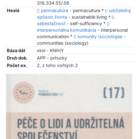
316.334.55/.56
Heslá
permakultúra
- permaculture *
udržateľný
spôsob života
- sustainable living *
sebestačnosť
- self-sufficiency *
interpersonálna komunikácia
- interpersonal
communication *
komunity (sociológia)
-
communities (sociology)
Báza dát
xkni - KNIHY
Druh dok.
APP - prírucky
Počet ex.
2, z toho voľných 2