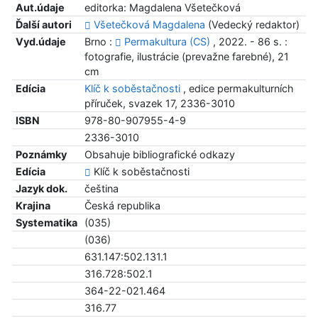
Aut.údaje
editorka: Magdalena Všetečková
Ďalší autori
Všetečková Magdalena
(Vedecký redaktor)
Vyd.údaje
Brno :
Permakultura (CS)
, 2022. - 86 s. :
fotografie, ilustrácie (prevažne farebné), 21
cm
Edícia
Klíč k soběstačnosti
, edice permakulturních
příruček, svazek 17, 2336-3010
ISBN
978-80-907955-4-9
2336-3010
Poznámky
Obsahuje bibliografické odkazy
Edícia
Klíč k soběstačnosti
Jazyk dok.
čeština
Krajina
Česká republika
Systematika
(035)
(036)
631.147:502.131.1
316.728:502.1
364-22-021.464
316.77