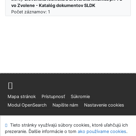
vo Zvolene - Katalóg dokumentov SLDK
Počet záznamov: 1
Mapa stránok
Prístupnosť
Súkromie
Modul OpenSearch
Napíšte nám
Nastavenie cookies
Slovenská lesnícka a drevárska knižnica pri Technickej
Tieto stránky využívajú súbory cookies, ktoré uľahčujú ich
univerzite vo Zvolene
prezeranie. Ďalšie informácie o tom
ako používame cookies
.
©1993-2026
IPAC
v.4.8.63a
-
Cosmotron Slovakia, s.r.o.