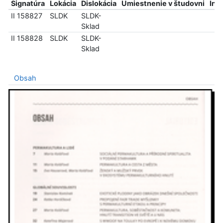
Signatúra
Lokácia
Dislokácia
Umiestnenie v študovni
Inf
II 158827
SLDK
SLDK-
Sklad
II 158828
SLDK
SLDK-
Sklad
Obsah