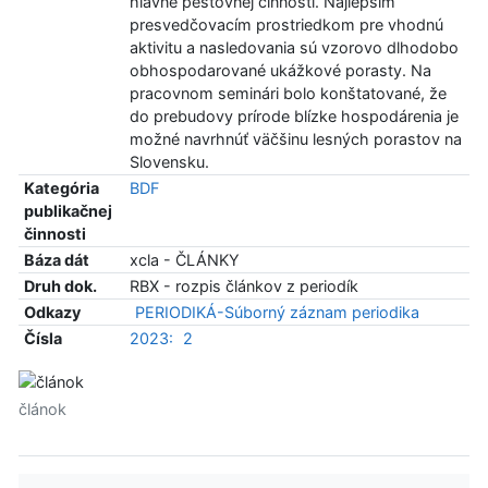
hlavne pestovnej činnosti. Najlepším
presvedčovacím prostriedkom pre vhodnú
aktivitu a nasledovania sú vzorovo dlhodobo
obhospodarované ukážkové porasty. Na
pracovnom seminári bolo konštatované, že
do prebudovy prírode blízke hospodárenia je
možné navrhnúť väčšinu lesných porastov na
Slovensku.
Kategória
BDF
publikačnej
činnosti
Báza dát
xcla - ČLÁNKY
Druh dok.
RBX - rozpis článkov z periodík
Odkazy
PERIODIKÁ-Súborný záznam periodika
Čísla
2023:
2
článok