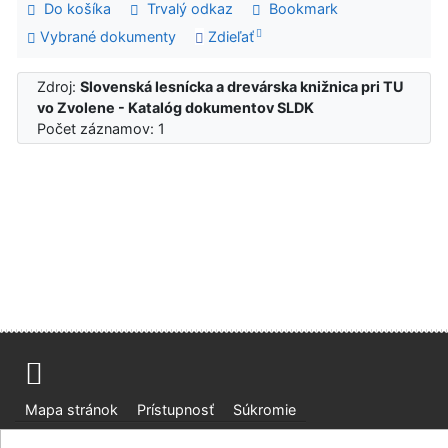
Do košíka
Trvalý odkaz
Bookmark
Vybrané dokumenty
Zdieľať
Zdroj:
Slovenská lesnícka a drevárska knižnica pri TU
vo Zvolene - Katalóg dokumentov SLDK
Počet záznamov: 1
Mapa stránok
Prístupnosť
Súkromie
Modul OpenSearch
Napíšte nám
Nastavenie cookies