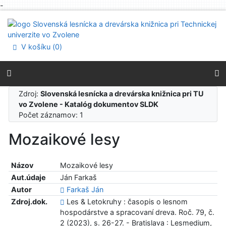
-
Prejsť na obsah
Prejsť na menu
Prehlásenie o webovej prístupnosti
V košíku (
0
)
Zdroj:
Slovenská lesnícka a drevárska knižnica pri TU
vo Zvolene - Katalóg dokumentov SLDK
Počet záznamov: 1
Mozaikové lesy
Názov
Mozaikové lesy
Aut.údaje
Ján Farkaš
Autor
Farkaš Ján
Zdroj.dok.
Les & Letokruhy : časopis o lesnom
hospodárstve a spracovaní dreva. Roč. 79, č.
2 (2023), s. 26-27. - Bratislava : Lesmedium,