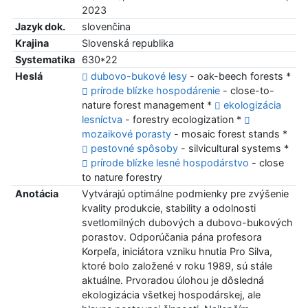
2023
Jazyk dok.
slovenčina
Krajina
Slovenská republika
Systematika
630*22
Heslá
dubovo-bukové lesy
- oak-beech forests *
prírode blízke hospodárenie
- close-to-
nature forest management *
ekologizácia
lesníctva
- forestry ecologization *
mozaikové porasty
- mosaic forest stands *
pestovné spôsoby
- silvicultural systems *
prírode blízke lesné hospodárstvo
- close
to nature forestry
Anotácia
Vytvárajú optimálne podmienky pre zvýšenie
kvality produkcie, stability a odolnosti
svetlomilných dubových a dubovo-bukových
porastov. Odporúčania pána profesora
Korpeľa, iniciátora vzniku hnutia Pro Silva,
ktoré bolo založené v roku 1989, sú stále
aktuálne. Prvoradou úlohou je dôsledná
ekologizácia všetkej hospodárskej, ale