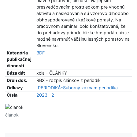
hlavne pestovnej činnosti. Najlepším
presvedčovacím prostriedkom pre vhodnú
aktivitu a nasledovania sú vzorovo dlhodobo
obhospodarované ukážkové porasty. Na
pracovnom seminári bolo konštatované, že
do prebudovy prírode blízke hospodárenia je
možné navrhnúť väčšinu lesných porastov na
Slovensku.
Kategória
BDF
publikačnej
činnosti
Báza dát
xcla - ČLÁNKY
Druh dok.
RBX - rozpis článkov z periodík
Odkazy
PERIODIKÁ-Súborný záznam periodika
Čísla
2023:
2
článok