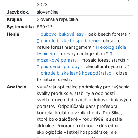
2023
Jazyk dok.
slovenčina
Krajina
Slovenská republika
Systematika
630*22
Heslá
dubovo-bukové lesy
- oak-beech forests *
prírode blízke hospodárenie
- close-to-
nature forest management *
ekologizácia
lesníctva
- forestry ecologization *
mozaikové porasty
- mosaic forest stands *
pestovné spôsoby
- silvicultural systems *
prírode blízke lesné hospodárstvo
- close
to nature forestry
Anotácia
Vytvárajú optimálne podmienky pre zvýšenie
kvality produkcie, stability a odolnosti
svetlomilných dubových a dubovo-bukových
porastov. Odporúčania pána profesora
Korpeľa, iniciátora vzniku hnutia Pro Silva,
ktoré bolo založené v roku 1989, sú stále
aktuálne. Prvoradou úlohou je dôsledná
ekologizácia všetkej hospodárskej, ale