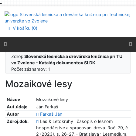
-
Prejsť na obsah
Prejsť na menu
Prehlásenie o webovej prístupnosti
V košíku (
0
)
Zdroj:
Slovenská lesnícka a drevárska knižnica pri TU
vo Zvolene - Katalóg dokumentov SLDK
Počet záznamov: 1
Mozaikové lesy
Názov
Mozaikové lesy
Aut.údaje
Ján Farkaš
Autor
Farkaš Ján
Zdroj.dok.
Les & Letokruhy : časopis o lesnom
hospodárstve a spracovaní dreva. Roč. 79, č.
2 (2023), s. 26-27. - Bratislava : Lesmedium,