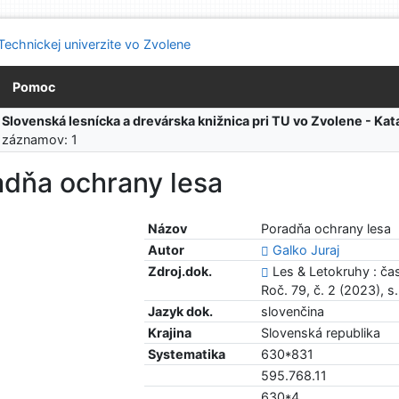
Pomoc
:
Slovenská lesnícka a drevárska knižnica pri TU vo Zvolene - K
 záznamov: 1
adňa ochrany lesa
Názov
Poradňa ochrany lesa
Autor
Galko Juraj
Zdroj.dok.
Les & Letokruhy : ča
Roč. 79, č. 2 (2023), s
Jazyk dok.
slovenčina
Krajina
Slovenská republika
Systematika
630*831
595.768.11
630*4