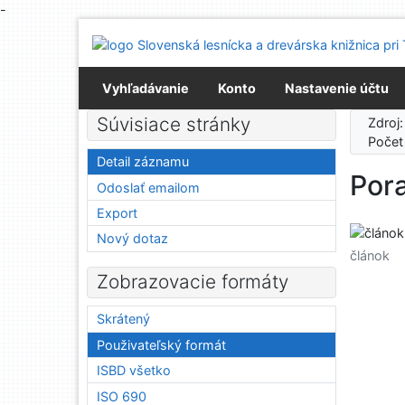
-
Prejsť na obsah
Prejsť na menu
Prehlásenie o webovej prístupnosti
Vyhľadávanie
Konto
Nastavenie účtu
Súvisiace stránky
Zdroj
Počet
Detail záznamu
Por
Odoslať emailom
Export
Nový dotaz
článok
Zobrazovacie formáty
Skrátený
Použivateľský formát
ISBD všetko
ISO 690