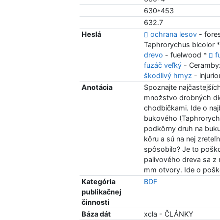
630*453
632.7
Heslá
ochrana lesov
- fore
Taphrorychus bicolor 
drevo
- fuelwood *
f
fuzáč veľký
- Ceramby
škodlivý hmyz
- injuri
Anotácia
Spoznajte najčastejší
množstvo drobných die
chodbičkami. Ide o na
bukového (Taphrorychus
podkôrny druh na buku.
kôru a sú na nej zrete
spôsobilo? Je to poško
palivového dreva sa z 
mm otvory. Ide o poško
Kategória
BDF
publikačnej
činnosti
Báza dát
xcla - ČLÁNKY