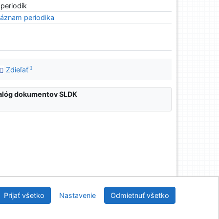
 periodík
áznam periodika
Zdieľať
atalóg dokumentov SLDK
nícka a drevárska knižnica pri Technickej univerzite
Prijať všetko
Nastavenie
Odmietnuť všetko
vo Zvolene
2026
IPAC
 v.4.8.63a
-
Cosmotron Slovakia, s.r.o.