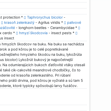
st protection *
Taphrorychus bicolor
-
*
krasoň zelenkastý
- Agrilus viridis *
palivové
uzáčovité
- longhorn beetles - Cerambycidae *
x cerdo *
hmyzí škodcovia
- insect pests *
ous insect
ch hmyzích škodcov na buku. Na buku sa nachádza
rok a pod kôrou je to celé popretkávané
jbežnejšieho hmyzieho škodcu na buku, lykožrúta
 bicolor) Lykožrút bukový je najpočetnejší
 Na odumierajúcich bukoch ďatľovité vtáky otesali
ľné také cik-cakovité meandrové chodbičky, čo to
denie od krasoňa zelenkastého. Pri rúbaní
neho práši drvina, pod kôrou je vyžraté a sú tam 5
denie, ktoré typicky spôsobujú larvy fuzáčov.