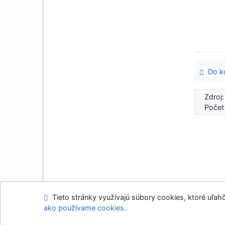
Do ko
Zdroj
Počet
Tieto stránky využívajú súbory cookies, ktoré uľahč
Mapa stránok
Prís
ako používame cookies
.
Napíšte nám
Nasta