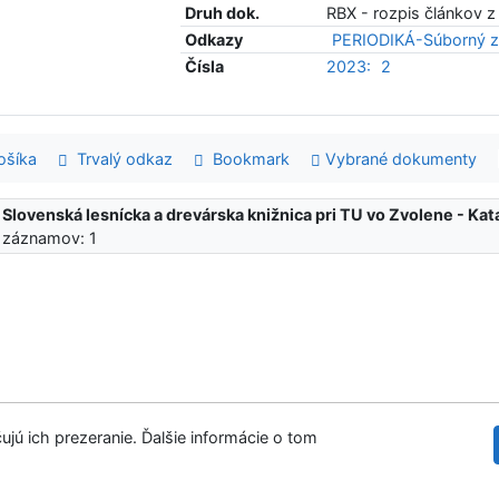
Druh dok.
RBX - rozpis článkov z
Odkazy
PERIODIKÁ-Súborný z
Čísla
2023:
2
šíka
Trvalý odkaz
Bookmark
Vybrané dokumenty
:
Slovenská lesnícka a drevárska knižnica pri TU vo Zvolene - K
 záznamov: 1
ujú ich prezeranie. Ďalšie informácie o tom
Slovenská les
tupnosť
Súkromie
Modul OpenSearch
venie cookies
©1993-