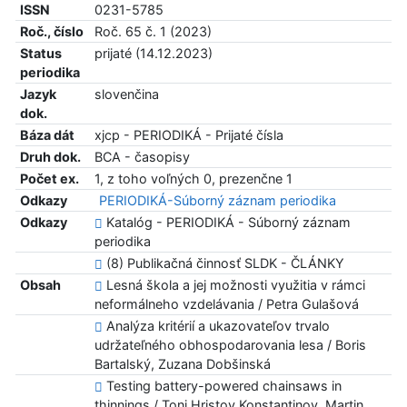
ISSN
0231-5785
Roč., číslo
Roč. 65 č. 1 (2023)
Status
prijaté (14.12.2023)
periodika
Jazyk
slovenčina
dok.
Báza dát
xjcp - PERIODIKÁ - Prijaté čísla
Druh dok.
BCA - časopisy
Počet ex.
1, z toho voľných 0, prezenčne 1
Odkazy
PERIODIKÁ-Súborný záznam periodika
Odkazy
Katalóg - PERIODIKÁ - Súborný záznam
periodika
(8) Publikačná činnosť SLDK - ČLÁNKY
Obsah
Lesná škola a jej možnosti využitia v rámci
neformálneho vzdelávania / Petra Gulašová
Analýza kritérií a ukazovateľov trvalo
udržateľného obhospodarovania lesa / Boris
Bartalský, Zuzana Dobšinská
Testing battery-powered chainsaws in
thinnings / Toni Hristov Konstantinov, Martin..