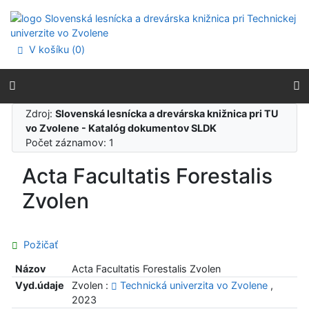
Prejsť na obsah
Prejsť na menu
Prehlásenie o webovej prístupnosti
V košíku (
0
)
Zdroj:
Slovenská lesnícka a drevárska knižnica pri TU
vo Zvolene - Katalóg dokumentov SLDK
Počet záznamov: 1
Acta Facultatis Forestalis
Zvolen
Požičať
Názov
Acta Facultatis Forestalis Zvolen
Vyd.údaje
Zvolen :
Technická univerzita vo Zvolene
,
2023