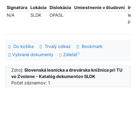
Signatúra
Lokácia
Dislokácia
Umiestnenie v študovni
Inf
N/A
SLDK
OPASL
len
pre
Do košíka
Trvalý odkaz
Bookmark
Vybrané dokumenty
Zdieľať
Zdroj:
Slovenská lesnícka a drevárska knižnica pri TU
vo Zvolene - Katalóg dokumentov SLDK
Počet záznamov: 1