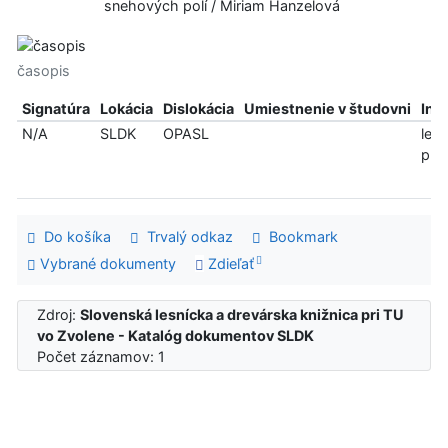
snehových polí / Miriam Hanzelová
časopis
Signatúra
Lokácia
Dislokácia
Umiestnenie v študovni
Inf
N/A
SLDK
OPASL
len
pre
Do košíka
Trvalý odkaz
Bookmark
Vybrané dokumenty
Zdieľať
Zdroj:
Slovenská lesnícka a drevárska knižnica pri TU
vo Zvolene - Katalóg dokumentov SLDK
Počet záznamov: 1